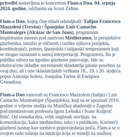
priredbi
nastavljena je koncertom
Flam-a Dua
,
04. srpnja
2024. godine
, održanim na Sceni Zidine.
Flam-a Duo
, kojeg čine mladi udaraljkaši:
Talijan Francesco
Mazzoleni (Treviso)
i
Španjolac Luis Camacho
Montealegre (Alcázar de San Juan)
, programom
inspiriranim morem pod nazivom
Mediteraneo
, iz perspektive
glazbenika, istražio je sličnosti i razlike njihova porijekla,
kombinirajući, pritom, španjolski i talijanski temperament koji
se mogao razaznati u samoj interpretaciji. Programom, što je
publiku odveo na ugodno glazbeno putovanje, bile su
obuhvaćene skladbe suvremenih skladatelja pisane posebno za
ovaj duo, ali i one skladateljskih velikana 18., 19. i 20. stoljeća
poput Antonija Solera, Joaquína Turina ili Enriquea
Granadosa.
Flam-a Duo
osnovali su Francesco Mazzoleni (Italija) i Luis
Camacho Montealegre (Španjolska), koji su se upoznali 2016.
godine u vrijeme studija na Muzičkoj akademiji u Zagrebu
pod mentorstvom profesora Igora Lešnika i Ivane Kuljerić
Bilić. Od osnutka dua, velik naglasak stavljaju na
komunikaciju, kako međusobnu, tako i s publikom. Koristeći
glazbeni nastup kao sredstvo pripovijedanja priča, Flam-a se u
svojem radu oslanja na intuiciju koja se temelji na snažnoj