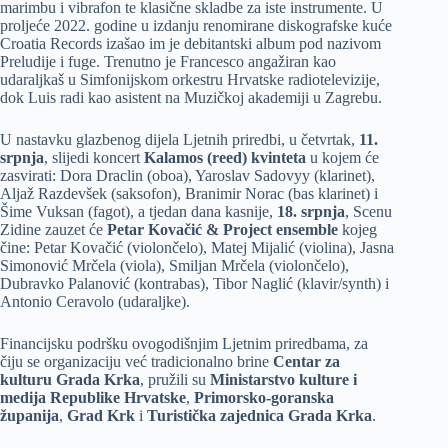
marimbu i vibrafon te klasične skladbe za iste instrumente. U
proljeće 2022. godine u izdanju renomirane diskografske kuće
Croatia Records izašao im je debitantski album pod nazivom
Preludije i fuge. Trenutno je Francesco angažiran kao
udaraljkaš u Simfonijskom orkestru Hrvatske radiotelevizije,
dok Luis radi kao asistent na Muzičkoj akademiji u Zagrebu.
U nastavku glazbenog dijela Ljetnih priredbi, u četvrtak,
11.
srpnja
, slijedi koncert
Kalamos (reed) kvinteta
u kojem će
zasvirati: Dora Draclin (oboa), Yaroslav Sadovyy (klarinet),
Aljaž Razdevšek (saksofon), Branimir Norac (bas klarinet) i
Šime Vuksan (fagot), a tjedan dana kasnije,
18. srpnja
, Scenu
Zidine zauzet će
Petar Kovačić & Project ensemble
kojeg
čine: Petar Kovačić (violončelo), Matej Mijalić (violina), Jasna
Simonović Mrčela (viola), Smiljan Mrčela (violončelo),
Dubravko Palanović (kontrabas), Tibor Naglić (klavir/synth) i
Antonio Ceravolo (udaraljke).
Financijsku podršku ovogodišnjim Ljetnim priredbama, za
čiju se organizaciju već tradicionalno brine
Centar za
kulturu Grada Krka
, pružili su
Ministarstvo kulture i
medija Republike Hrvatske
,
Primorsko-goranska
županija
,
Grad Krk
i
Turistička zajednica Grada Krka
.