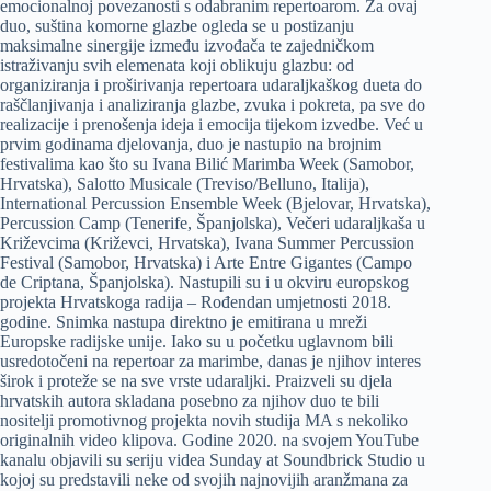
emocionalnoj povezanosti s odabranim repertoarom. Za ovaj
duo, suština komorne glazbe ogleda se u postizanju
maksimalne sinergije između izvođača te zajedničkom
istraživanju svih elemenata koji oblikuju glazbu: od
organiziranja i proširivanja repertoara udaraljkaškog dueta do
raščlanjivanja i analiziranja glazbe, zvuka i pokreta, pa sve do
realizacije i prenošenja ideja i emocija tijekom izvedbe. Već u
prvim godinama djelovanja, duo je nastupio na brojnim
festivalima kao što su Ivana Bilić Marimba Week (Samobor,
Hrvatska), Salotto Musicale (Treviso/Belluno, Italija),
International Percussion Ensemble Week (Bjelovar, Hrvatska),
Percussion Camp (Tenerife, Španjolska), Večeri udaraljkaša u
Križevcima (Križevci, Hrvatska), Ivana Summer Percussion
Festival (Samobor, Hrvatska) i Arte Entre Gigantes (Campo
de Criptana, Španjolska). Nastupili su i u okviru europskog
projekta Hrvatskoga radija – Rođendan umjetnosti 2018.
godine. Snimka nastupa direktno je emitirana u mreži
Europske radijske unije. Iako su u početku uglavnom bili
usredotočeni na repertoar za marimbe, danas je njihov interes
širok i proteže se na sve vrste udaraljki. Praizveli su djela
hrvatskih autora skladana posebno za njihov duo te bili
nositelji promotivnog projekta novih studija MA s nekoliko
originalnih video klipova. Godine 2020. na svojem YouTube
kanalu objavili su seriju videa Sunday at Soundbrick Studio u
kojoj su predstavili neke od svojih najnovijih aranžmana za