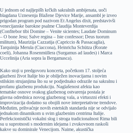
U jednom od najljepišh krčkih sakralnih ambijenata, uoči
blagdana Uznesenja Blažene Djevice Marije, ansambl je izveo
prigodan program pod nazivom Et Angelus dixit, predstavivši
venecijanske barokne psalme Claudija Monteverdija
(Confitebor tibi Domine – Venite sicientes; Laudate Dominum
– O bone Jesu; Salve regina – Iste confessor; Deus tuorum
militum), Maurizija Cazzatija (Capriccio & Passacaglia),
Tarquinija Merula (Ciaccona), Heinricha Schütza (Rorate
coeli), Johanna Rosenmüllera (Surgamus ad laudes) i Marca
Uccelinija (Aria sopra la Bergamasca).
Kako stoji u predgovoru koncerta, početkom 17. stoljeća
glazbeni život Italije bio je obilježen inovacijama i novim
stilskim strujanjima što su se podjednako odrazile na sakralnu i
profanu glazbenu produkciju. Naglašenost afekta kao
tematske osnove svakog glazbenog ostvarenja postala je
glavna odrednica novog glazbenog vala, a virtuozni efekti i
improvizacija dodatno su obojili nove interpretativne trendove.
Međutim, prihvaćnje novih estetskih standarda nije se odvijalo
jednakom dinamikom u svim glazbenim centrima Italije.
Perfekcionistički vokalni slog i stroga tradicionalnost Rima bili
su u suprotnosti s modernim idejama i zvukovnom raskoši
kakve su dominirale Venecijom. Naime, akustička