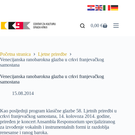
0,00
€
Početna stranica
Ljetne priredbe
Venecijanska ranobarokna glazba u crkvi franjevačkog
samostana
Venecijanska ranobarokna glazba u crkvi franjevačkog
samostana
15.08.2014
Kao posljednji program klasične glazbe 58. Ljetnih priredbi u
crkvi franjevačkog samostana, 14. kolovoza 2014. godine,
priređen je koncert Ansambla Responsorium specijaliziranog
za izvođenje vokalnih i instrumentalnih formi iz razdoblja
renesanse i ranog baroka.