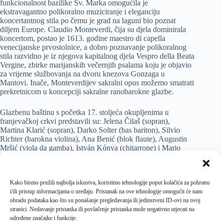
funkcionalnost bazilike Sv. Marka omogućila je
ekstravagantno polikoralno muziciranje i eleganciju
koncertantnog stila po čemu je grad na laguni bio poznat
diljem Europe. Claudio Monteverdi, čija su djela dominirala
koncertom, postao je 1613. godine maestro di capella
venecijanske prvostolnice, a dobro poznavanje polikoralnog
stila razvidno je iz njegova kapitalnog djela Vespro della Beata
Vergine, zbirke marijanskih večernjih psalama koju je objavio
za vrijeme službovanja na dvoru knezova Gonzaga u
Mantovi. Inače, Monteverdijev sakralni opus možemo smatrati
prekretnicom u koncepciji sakralne ranobarokne glazbe.
Glazbenu baštinu s početka 17. stoljeća okupljenima u
franjevačkoj crkvi predstavili su: Jelena Čilaš (sopran),
Martina Klarić (sopran), Darko Solter (bas bariton), Silvio
Richter (barokna violina), Ana Benić (blok flaute), Augustin
Mršić (viola da gamba), István Kónya (chitarrone) i Mario
Penzar (čembalo). Čineći Ansambl Responsorium ovi vrsni
glazbenici djeluju u skladu sa suvremenim načelima povijesno
osviještene interpretacije rane glazbe, koristeći replike
Kako bismo pružili najbolja iskustva, koristimo tehnologije poput kolačića za pohranu
autentičnih glazbala te poštujući znanstveno utemeljene stilske
i/ili pristup informacijama o uređaju. Pristanak na ove tehnologije omogućit će nam
smjernice. U stalnoj potrazi za autentičnim zvucima i
obradu podataka kao što su ponašanje pregledavanja ili jedinstveni ID-ovi na ovoj
doživljajima realizirali su niz uspješnih projekata, među
stranici. Nedavanje pristanka ili povlačenje pristanka može negativno utjecati na
kojima su suvremene praizvedbe zbirki Ghirlanda odorifera
određene značajke i funkcije.
Gabriella Pulitija te Amorosi concetti 1612. i Canti spirituali