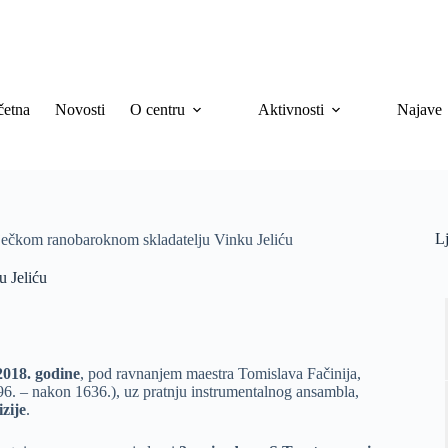
četna
Novosti
O centru
Aktivnosti
Najave
Lj
ječkom ranobaroknom skladatelju Vinku Jeliću
u Jeliću
2018. godine
, pod ravnanjem maestra Tomislava Fačinija,
6. – nakon 1636.), uz pratnju instrumentalnog ansambla,
zije
.