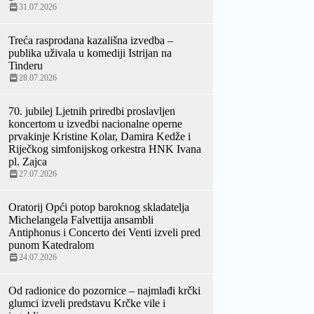
31.07.2026
Treća rasprodana kazališna izvedba –
publika uživala u komediji Istrijan na
Tinderu
28.07.2026
70. jubilej Ljetnih priredbi proslavljen
koncertom u izvedbi nacionalne operne
prvakinje Kristine Kolar, Damira Kedže i
Riječkog simfonijskog orkestra HNK Ivana
pl. Zajca
27.07.2026
Oratorij Opći potop baroknog skladatelja
Michelangela Falvettija ansambli
Antiphonus i Concerto dei Venti izveli pred
punom Katedralom
24.07.2026
Od radionice do pozornice – najmlađi krčki
glumci izveli predstavu Krčke vile i