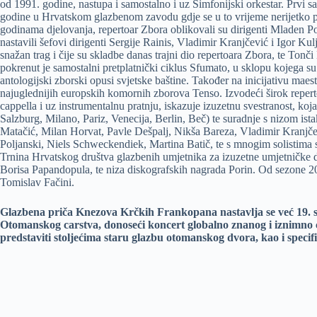
od 1991. godine, nastupa i samostalno i uz Simfonijski orkestar. Prvi s
godine u Hrvatskom glazbenom zavodu gdje se u to vrijeme nerijetko pr
godinama djelovanja, repertoar Zbora oblikovali su dirigenti Mladen Po
nastavili šefovi dirigenti Sergije Rainis, Vladimir Kranjčević i Igor Kulj
snažan trag i čije su skladbe danas trajni dio repertoara Zbora, te Tonč
pokrenut je samostalni pretplatnički ciklus Sfumato, u sklopu kojega su
antologijski zborski opusi svjetske baštine. Također na inicijativu maes
najuglednijih europskih komornih zborova Tenso. Izvodeći širok reper
cappella i uz instrumentalnu pratnju, iskazuje izuzetnu svestranost, k
Salzburg, Milano, Pariz, Venecija, Berlin, Beč) te suradnje s nizom ista
Matačić, Milan Horvat, Pavle Dešpalj, Nikša Bareza, Vladimir Kranjče
Poljanski, Niels Schweckendiek, Martina Batič, te s mnogim solistima
Trnina Hrvatskog društva glazbenih umjetnika za izuzetne umjetničke 
Borisa Papandopula, te niza diskografskih nagrada Porin. Od sezone 20
Tomislav Fačini.
Glazbena priča Knezova Krčkih Frankopana nastavlja se već 19. s
Otomanskog carstva, donoseći koncert globalno znanog i iznimno 
predstaviti stoljećima staru glazbu otomanskog dvora, kao i specif