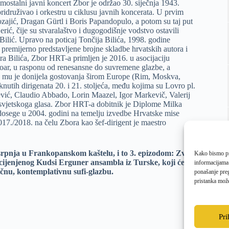
amostalni javni koncert Zbor je održao 30. siječnja 1943.
idruživao i orkestru u ciklusu javnih koncerata. U prvim
zajić, Dragan Gürtl i Boris Papandopulo, a potom su taj put
erić, čije su stvaralaštvo i dugogodišnje vodstvo ostavili
i Bilić. Upravo na poticaj Tončija Bilića, 1998. godine
 premijerno predstavljene brojne skladbe hrvatskih autora i
tra Bilića, Zbor HRT-a primljen je 2016. u asocijaciju
toar, u rasponu od renesansne do suvremene glazbe, a
oja mu je donijela gostovanja širom Europe (Rim, Moskva,
knutih dirigenata 20. i 21. stoljeća, među kojima su Lovro pl.
vić, Claudio Abbado, Lorin Maazel, Igor Markevič, Valerij
 svjetskoga glasa. Zbor HRT-a dobitnik je Diplome Milka
dosege u 2004. godini na temelju izvedbe Hrvatske mise
17./2018. na čelu Zbora kao šef-dirigent je maestro
rpnja u Frankopanskom kaštelu, i to 3. epizodom: Zvuci
Kako bismo pru
cijenjenog Kudsi Erguner ansambla iz Turske, koji će
informacijama
ičnu, kontemplativnu sufi-glazbu.
ponašanje preg
pristanka može
Pr