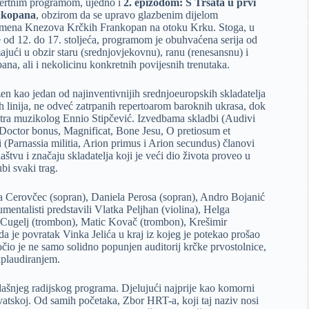
certnim programom, ujedno i
2. epizodom: S Trsata u prvi
nkopana
, obzirom da se upravo glazbenim dijelom
spomena Knezova Krčkih Frankopan na otoku Krku. Stoga, u
ne od 12. do 17. stoljeća, programom je obuhvaćena serija od
ajući u obzir staru (srednjovjekovnu), ranu (renesansnu) i
ana, ali i nekolicinu konkretnih povijesnih trenutaka.
žen kao jedan od najinventivnijih srednjoeuropskih skladatelja
h linija, ne odveć zatrpanih repertoarom baroknih ukrasa, dok
atra muzikolog Ennio Stipčević. Izvedbama skladbi (Audivi
Doctor bonus, Magnificat, Bone Jesu, O pretiosum et
 (Parnassia militia, Arion primus i Arion secundus) članovi
tvu i značaju skladatelja koji je veći dio života proveo u
bi svaki trag.
ka Cerovčec (sopran), Daniela Perosa (sopran), Andro Bojanić
umentalisti predstavili Vlatka Peljhan (violina), Helga
n Cugelj (trombon), Matic Kovač (trombon), Krešimir
 da je povratak Vinka Jelića u kraj iz kojeg je potekao prošao
čio je ne samo solidno popunjen auditorij krčke prvostolnice,
aplaudiranjem.
ašnjeg radijskog programa. Djelujući najprije kao komorni
vatskoj. Od samih početaka, Zbor HRT-a, koji taj naziv nosi