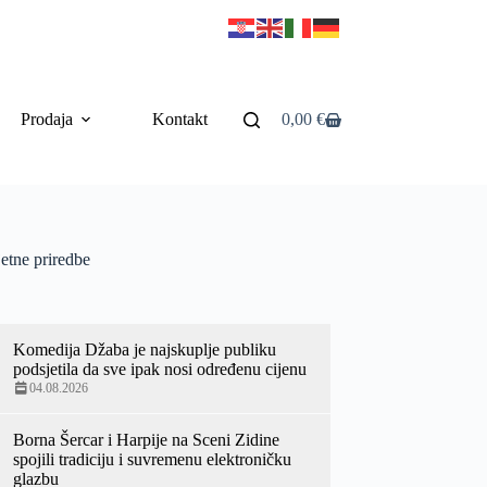
Prodaja
Kontakt
0,00
€
etne priredbe
Komedija Džaba je najskuplje publiku
podsjetila da sve ipak nosi određenu cijenu
04.08.2026
Borna Šercar i Harpije na Sceni Zidine
spojili tradiciju i suvremenu elektroničku
glazbu