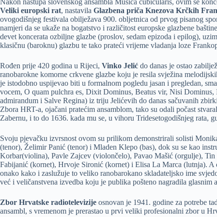
Nakon nastupa slovenskog ansambla Musica cubicularis, ovim se kon
Veliki europski rat
, nastavila
Glazbena priča Knezova Krčkih Fra
ovogodišnjeg festivala obilježava 900. obljetnica od prvog pisanog 
namjeri da se ukaže na bogatstvo i različitost europske glazbene bašti
devet koncerata ozbiljne glazbe (proslov, sedam epizoda i epilog), uzim
klasičnu (baroknu) glazbu te tako prateći vrijeme vladanja loze Frankop
Rođen prije 420 godina u Rijeci,
Vinko Jelić
do danas je ostao zabilje
ranobarokne komorne crkvene glazbe koju je resila svježina melodijski
je istodobno uspijevao biti u formalnom pogledu jasan i pregledan, sm
vocem, O quam pulchra es, Dixit Dominus, Beatus vir, Nisi Dominus, 
admirandum i Salve Regina) iz triju Jelićevih do danas sačuvanih zbirki
Zbora HRT-a, ojačani pratećim ansamblom, tako su odali počast stvaralaš
Zabernu, i to do 1636. kada mu se, u vihoru Tridesetogodišnjeg rata, gu
Svoju pjevačku izvrsnost ovom su prilikom demonstrirali solisti Moni
(tenor), Želimir Panić (tenor) i Mladen Klepo (bas), dok su se kao instr
Korbar(violina), Pavle Zajcev (violončelo), Pavao Mašić (orgulje), Ti
Fabijanić (kornet), Hrvoje Sironić (kornet) i Elisa La Marca (lutnja). A
onako kako i zaslužuje to veliko ranobarokano skladateljsko ime svjedo
već i veličanstvena izvedba koju je publika pošteno nagradila glasnim 
Zbor Hrvatske radiotelevizije
osnovan je 1941. godine za potrebe tad
ansambl, s vremenom je prerastao u prvi veliki profesionalni zbor u Hr