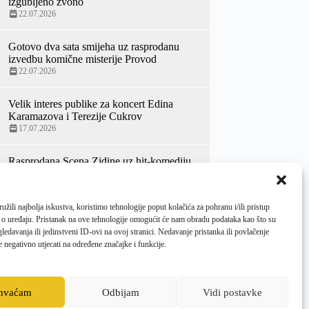
izgubljeno zvono
22.07.2026
Gotovo dva sata smijeha uz rasprodanu
izvedbu komične misterije Provod
22.07.2026
Velik interes publike za koncert Edina
Karamazova i Terezije Cukrov
17.07.2026
Rasprodana Scena Zidine uz hit-komediju
Penzići luduju Kerekesh teatra
14.07.2026
žili najbolja iskustva, koristimo tehnologije poput kolačića za pohranu i/ili pristup
70. Ljetne priredbe otvorene
 o uređaju. Pristanak na ove tehnologije omogućit će nam obradu podataka kao što su
veličanstvenim koncertom Hrvatskog
ledavanja ili jedinstveni ID-ovi na ovoj stranici. Nedavanje pristanka ili povlačenje
baroknog ansambla i bugarske violinistice
 negativno utjecati na određene značajke i funkcije.
Zefire Valove
10.07.2026
ihvaćam
Odbijam
Vidi postavke