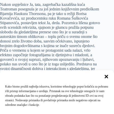
Nakon uspješnice Ja, tata, zagrebačka kazališna kuća
Teatroman posegnula je za još jednim književnim predloškom
Bjarnija Haukura Thorssona, pa je tako u režiji Borisa
Kovačevića, uz producentsku ruku Romana Šuškovića
Stipanovića, postavljen tekst Ja, deda. Pozornica lišena gotovo
svih scenskih rekvizita, sjajnom je glumcu pružila potpunu
slobodu da gledateljima prenese ono što je u suradnji s
autorskim timom oblikovao – toplu priču o svemu onome što
donosi zrelo životno doba, sasvim očekivano, ispunjeno
brojnim dogodovštinama s kojima se inače susreću djedovi.
Priča o vremenu u kojem se protagonist sada nalazi, vrlo
efektno započinje fotografijama iz djetinjstva i mladosti, a
govoreći o svojoj supruzi, njihovom upoznavanju i ljubavi,
polako nas uvodi u ono što je iz toga uslijedilo. Predstava na
svojoj dinamičnosti dobiva i interakcijom s gledateljima, jer
već na samom početku glumac je odabrao jednog od
kandidata iz publike, i to kao svojeg šaptača kojeg potom,
kroz predstavu, nerijetko opominje za nepažnju što, također,
pored niske utjelovljenih komičnih situacija, izaziva smijeh.
Kako bismo pružili najbolja iskustva, koristimo tehnologije poput kolačića za pohranu
Ukratko, predstava Ja, deda zabavan je i opušten kazališni
i/ili pristup informacijama o uređaju. Pristanak na ove tehnologije omogućit će nam
komad kojem je pošlo za rukom u cijelosti ispuniti očekivanja
obradu podataka kao što su ponašanje pregledavanja ili jedinstveni ID-ovi na ovoj
gledatelja te u osamdesetak minuta iskreno ih nasmijati,
stranici. Nedavanje pristanka ili povlačenje pristanka može negativno utjecati na
omogućivši im pritom da zaborave na stvarnost u koju će se
određene značajke i funkcije.
uskoro vratiti. No dotad, lijepo je smijati se životu, upravo