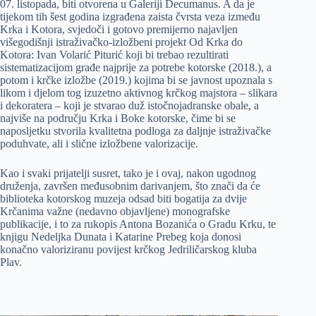
07. listopada, biti otvorena u Galeriji Decumanus. A da je
tijekom tih šest godina izgrađena zaista čvrsta veza između
Krka i Kotora, svjedoči i gotovo premijerno najavljen
višegodišnji istraživačko-izložbeni projekt Od Krka do
Kotora: Ivan Volarić Piturić koji bi trebao rezultirati
sistematizacijom građe najprije za potrebe kotorske (2018.), a
potom i krčke izložbe (2019.) kojima bi se javnost upoznala s
likom i djelom tog izuzetno aktivnog krčkog majstora – slikara
i dekoratera – koji je stvarao duž istočnojadranske obale, a
najviše na području Krka i Boke kotorske, čime bi se
naposljetku stvorila kvalitetna podloga za daljnje istraživačke
poduhvate, ali i slične izložbene valorizacije.
Kao i svaki prijatelji susret, tako je i ovaj, nakon ugodnog
druženja, završen međusobnim darivanjem, što znači da će
biblioteka kotorskog muzeja odsad biti bogatija za dvije
Krčanima važne (nedavno objavljene) monografske
publikacije, i to za rukopis Antona Bozanića o Gradu Krku, te
knjigu Nedeljka Dunata i Katarine Prebeg koja donosi
konačno valoriziranu povijest krčkog Jedriličarskog kluba
Plav.