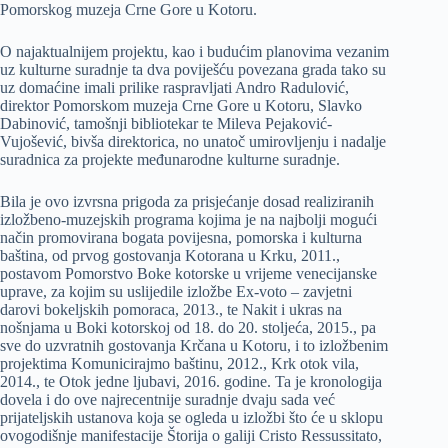
Pomorskog muzeja Crne Gore u Kotoru.
O najaktualnijem projektu, kao i budućim planovima vezanim
uz kulturne suradnje ta dva poviješću povezana grada tako su
uz domaćine imali prilike raspravljati Andro Radulović,
direktor Pomorskom muzeja Crne Gore u Kotoru, Slavko
Dabinović, tamošnji bibliotekar te Mileva Pejaković-
Vujošević, bivša direktorica, no unatoč umirovljenju i nadalje
suradnica za projekte međunarodne kulturne suradnje.
Bila je ovo izvrsna prigoda za prisjećanje dosad realiziranih
izložbeno-muzejskih programa kojima je na najbolji mogući
način promovirana bogata povijesna, pomorska i kulturna
baština, od prvog gostovanja Kotorana u Krku, 2011.,
postavom Pomorstvo Boke kotorske u vrijeme venecijanske
uprave, za kojim su uslijedile izložbe Ex-voto – zavjetni
darovi bokeljskih pomoraca, 2013., te Nakit i ukras na
nošnjama u Boki kotorskoj od 18. do 20. stoljeća, 2015., pa
sve do uzvratnih gostovanja Krčana u Kotoru, i to izložbenim
projektima Komunicirajmo baštinu, 2012., Krk otok vila,
2014., te Otok jedne ljubavi, 2016. godine. Ta je kronologija
dovela i do ove najrecentnije suradnje dvaju sada već
prijateljskih ustanova koja se ogleda u izložbi što će u sklopu
ovogodišnje manifestacije Štorija o galiji Cristo Ressussitato,