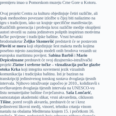
premijeru imao u Pomorskom muzeju Crne Gore u Kotoru.
Ovaj projekt Centra za kulturu objedinjuje četiri različite, ali
ipak međusobno povezane izložbe u čijoj biti nailazimo na
igru s tradicijom, iako uz krajnje specifične manifestacije.
Različitih generacija i profesija kroz različite medije okupljeni
autori stvorili su zaista jedinstven poliptih inspiriran motivima
krčke povijesne i tradicijske baštine. Vrsni hrvatski
brodomaketar
Željko Skomeršić
predstavit će se postavom
Ploviti se mora
koji objedinjuje šest maketa među kojima
posebno mjesto zauzimaju modeli onih brodova vezanih uz
europsku maritimnu povijest.
Sabina Barbiš
i
Mario
Depicolzuane
predstavit će svoj dizajnersko-istraživački
projekt
Zlatne i srebrne točke – vizualizacija pučke glazbe
otoka Krka
koji integrira suvremeni jezik vizualnih
komunikacija i tradicijsku baštinu. Isti je baziran na
transkripciji jedinstvenog tonskog sustava dvoglasja tjesnih
intervala. Njihovo istraživanje započeo je 2010., kolidiravši s
uvrštavanjem dvoglasja tijesnih intervala na UNESCO-vu
listu nematerijalne baštine čovječanstva.
Saša Lončarić
,
samozatajan akademski slikar, vrsni akvarelista, ciklusom
Tišine
, pored svojih akvarela, predstavit će se i kroz
jedinstveni likovni medij, vinorel, tehniku crtanja vinom
nastalu na obalama Mediterana krajem 15. i početkom 16.
stoljeća. Naime, nedostatak boja odnosno njihova skupoća