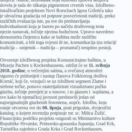
dovela je tada do slikanja pigmentom crvenih vina. Izložbeno-
istraživačkim projektom Novi Rorschach Igora Gržetića tako
je uhvaćena gradacija od potpune posvećenosti tradiciji, preko
različitih evaluacija iste, pa sve do predstavljanja
individualnosti koja je barem po načelu društvenog testa
njezin nastavak, točnije njezina budućnost. Upravo navedeno
demonstrira činjenicu kako se baština može različito
komunicirati, a bili toga svjesni ili ne, komunikacija (na relaciji
tradicija – umjetnik – tradicija – promatrač) neupitno postoji.
Otvorenje izložbenog projekta Komunicirajmo baštinu, u
Muzeju Pachen u Rockenhausenu, održat će se
11. svibnja
2018. godine
, u večernjim satima, a svečanoj atmosferi
sigurno će pridonijeti i nastup članova Folklornog društva
Kornić, koji će, vezujući se uz izložbeni segment Zlatne i
srebrne točke, ponovo materijalizirati vizualiziranu pučku
glazbu, točnije prenijeti je u tonove, i to glasom i sopilama, a
sve kako bi njemačkoj javnosti predstavili jedan od
najoriginalnijih glazbenih fenomena, uopće. Izložbu, koja
ostaje otvorena sve do
08. lipnja
, prati prigodan, dvojezični
katalog, u kojem recenziju potpisuje mr. sc. Milica Žužić.
Financijsku podršku projektu osigurali su Ministarstvo kulture
Republike Hrvatske, Primorsko-goranska županija, Grad Krk,
Turistička zajednica Grada Krka i Grad Rockenhausen.