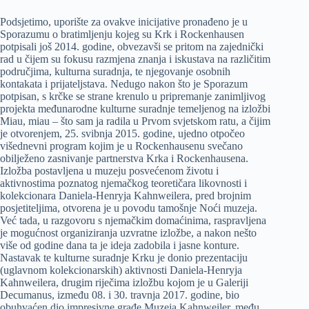
Podsjetimo, uporište za ovakve inicijative pronađeno je u
Sporazumu o bratimljenju kojeg su Krk i Rockenhausen
potpisali još 2014. godine, obvezavši se pritom na zajednički
rad u čijem su fokusu razmjena znanja i iskustava na različitim
područjima, kulturna suradnja, te njegovanje osobnih
kontakata i prijateljstava. Nedugo nakon što je Sporazum
potpisan, s krčke se strane krenulo u pripremanje zanimljivog
projekta međunarodne kulturne suradnje temeljenog na izložbi
Miau, miau – što sam ja radila u Prvom svjetskom ratu, a čijim
je otvorenjem, 25. svibnja 2015. godine, ujedno otpočeo
višednevni program kojim je u Rockenhausenu svečano
obilježeno zasnivanje partnerstva Krka i Rockenhausena.
Izložba postavljena u muzeju posvećenom životu i
aktivnostima poznatog njemačkog teoretičara likovnosti i
kolekcionara Daniela-Henryja Kahnweilera, pred brojnim
posjetiteljima, otvorena je u povodu tamošnje Noći muzeja.
Već tada, u razgovoru s njemačkim domaćinima, raspravljena
je mogućnost organiziranja uzvratne izložbe, a nakon nešto
više od godine dana ta je ideja zadobila i jasne konture.
Nastavak te kulturne suradnje Krku je donio prezentaciju
(uglavnom kolekcionarskih) aktivnosti Daniela-Henryja
Kahnweilera, drugim riječima izložbu kojom je u Galeriji
Decumanus, između 08. i 30. travnja 2017. godine, bio
obuhvaćen dio impresivne građe Muzeja Kahnweiler, među