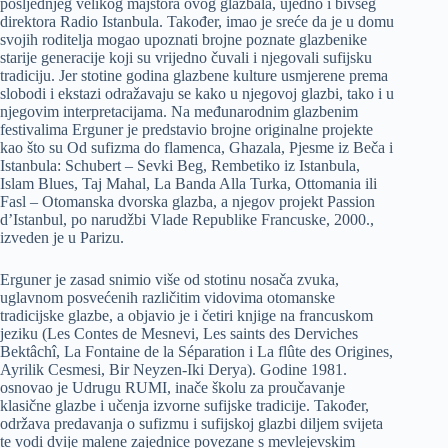
posljednjeg velikog majstora ovog glazbala, ujedno i bivšeg
direktora Radio Istanbula. Također, imao je sreće da je u domu
svojih roditelja mogao upoznati brojne poznate glazbenike
starije generacije koji su vrijedno čuvali i njegovali sufijsku
tradiciju. Jer stotine godina glazbene kulture usmjerene prema
slobodi i ekstazi odražavaju se kako u njegovoj glazbi, tako i u
njegovim interpretacijama. Na međunarodnim glazbenim
festivalima Erguner je predstavio brojne originalne projekte
kao što su Od sufizma do flamenca, Ghazala, Pjesme iz Beča i
Istanbula: Schubert – Sevki Beg, Rembetiko iz Istanbula,
Islam Blues, Taj Mahal, La Banda Alla Turka, Ottomania ili
Fasl – Otomanska dvorska glazba, a njegov projekt Passion
d’Istanbul, po narudžbi Vlade Republike Francuske, 2000.,
izveden je u Parizu.
Erguner je zasad snimio više od stotinu nosača zvuka,
uglavnom posvećenih različitim vidovima otomanske
tradicijske glazbe, a objavio je i četiri knjige na francuskom
jeziku (Les Contes de Mesnevi, Les saints des Derviches
Bektâchî, La Fontaine de la Séparation i La flûte des Origines,
Ayrilik Cesmesi, Bir Neyzen-Iki Derya). Godine 1981.
osnovao je Udrugu RUMI, inače školu za proučavanje
klasične glazbe i učenja izvorne sufijske tradicije. Također,
održava predavanja o sufizmu i sufijskoj glazbi diljem svijeta
te vodi dvije malene zajednice povezane s mevlejevskim