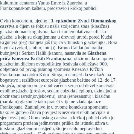
kulturnim centarom Yunus Emre iz Zagreba, u
Frankopanskom kaštelu, predstavio i krčkoj publici.
Ovim koncertom, ujedno i
3. epizodom: Zvuci Otomanskog
carstva
u čijem se fokusu našla stoljećima stara (klasična)
glazba otomanskog dvora, kao i kontemplativna sufijska
glazba, a koju su okupljenima u drevnoj utvrdi pored Kudsi
Ergunera (nej) donijela još trojica vrhunskih glazbenijka, Bora
Uymaz (vokal, tanbur, lutnja), Bruno Caillat (udaraljke,
bubnjevi) i Serkan Halili (kanun), nastavila se
Glazbena
priča Knezova Krčkih Frankopana
, obzirom da se upravo
glazbenim dijelom ovogodišnjeg festivala obilježava 900.
obljetnica od prvog pisanog spomena Knezova Krčkih
Frankopan na otoku Krku. Stoga, u namjeri da se ukaže na
bogatstvo i različitost europske glazbene baštine od 12. do 17.
stoljeća, programom je obuhvaćena serija od devet koncerata
ozbiljne glazbe (proslov, sedam epizoda i epilog), uzimajući u
obzir staru (srednjovjekovnu), ranu (renesansnu) i klasičnu
(baroknu) glazbu te tako prateći vrijeme vladanja loze
Frankopana. Zanimljivo je u ovome kontekstu spomenuti
kako se gotovo čitava povijest Knezova Krčkih odvijala u
sjeni osvajanja Otomanskog carstva, a krčkoj publici ovim je
programom pružena jedinstvena prilika da istinski uživa u
turskom glazbenom nasljeđu, što je ostalo nepravedno
skriveno iza oružja. Duh te donedavno nepoznate umjetnosti