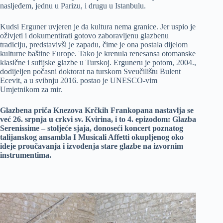
nasljeđem, jednu u Parizu, i drugu u Istanbulu.
Kudsi Erguner uvjeren je da kultura nema granice. Jer uspio je
oživjeti i dokumentirati gotovo zaboravljenu glazbenu
tradiciju, predstavivši je zapadu, čime je ona postala dijelom
kulturne baštine Europe. Tako je krenula renesansa otomanske
klasične i sufijske glazbe u Turskoj. Erguneru je potom, 2004.,
dodijeljen počasni doktorat na turskom Sveučilištu Bulent
Ecevit, a u svibnju 2016. postao je UNESCO-vim
Umjetnikom za mir.
Glazbena priča Knezova Krčkih Frankopana nastavlja se
već 26. srpnja u crkvi sv. Kvirina, i to 4. epizodom: Glazba
Serenissime – stoljeće sjaja, donoseći koncert poznatog
talijanskog ansambla I Musicali Affetti okupljenog oko
ideje proučavanja i izvođenja stare glazbe na izvornim
instrumentima.