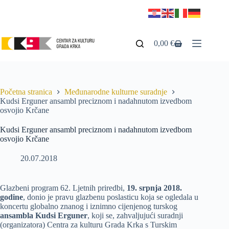
0,00
€
Početna stranica
Međunarodne kulturne suradnje
Kudsi Erguner ansambl preciznom i nadahnutom izvedbom
osvojio Krčane
Kudsi Erguner ansambl preciznom i nadahnutom izvedbom
osvojio Krčane
20.07.2018
Glazbeni program 62. Ljetnih priredbi,
19. srpnja 2018.
godine
, donio je pravu glazbenu poslasticu koja se ogledala u
koncertu globalno znanog i iznimno cijenjenog turskog
ansambla Kudsi Erguner
, koji se, zahvaljujući suradnji
(organizatora) Centra za kulturu Grada Krka s Turskim