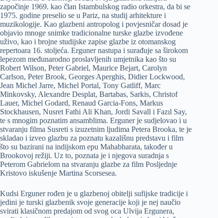
započinje 1969. kao član Istambulskog radio orkestra, da bi se
1975. godine preselio se u Pariz, na studij arhitekture i
muzikologije. Kao glazbeni antropolog i povjesničar dosad je
objavio mnoge snimke tradicionalne turske glazbe izvođene
uživo, kao i brojne studijske zapise glazbe iz otomanskog
repertoara 16. stoljeća. Erguner nastupa i surađuje sa širokom
lepezom međunarodno proslavljenih umjetnika kao što su
Robert Wilson, Peter Gabriel, Maurice Bejart, Carolyn
Carlson, Peter Brook, Georges Aperghis, Didier Lockwood,
Jean Michel Jarre, Michel Portal, Tony Gatliff, Marc
Minkovsky, Alexandre Desplat, Bartabas, Sarkis, Christof
Lauer, Michel Godard, Renaud Garcia-Fons, Markus
Stockhausen, Nusret Fathi Ali Khan, Jordi Savall i Fazıl Say,
te s mnogim poznatim ansamblima. Erguner je sudjelovao i u
stvaranju filma Susreti s izuzetnim ljudima Petera Brooka, te je
skladao i izveo glazbu za poznatu kazališnu predstavu i film
što su bazirani na indijskom epu Mahabharata, također u
Brookovoj režiji. Uz to, poznata je i njegova suradnja s
Peterom Gabrielom na stvaranju glazbe za film Posljednje
Kristovo iskušenje Martina Scorsesea.
Kudsi Erguner rođen je u glazbenoj obitelji sufijske tradicije i
jedini je turski glazbenik svoje generacije koji je nej naučio
svirati klasičnom predajom od svog oca Ulvija Ergunera,