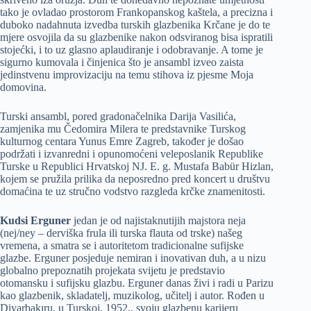
tako je ovladao prostorom Frankopanskog kaštela, a precizna i
duboko nadahnuta izvedba turskih glazbenika Krčane je do te
mjere osvojila da su glazbenike nakon odsviranog bisa ispratili
stojećki, i to uz glasno aplaudiranje i odobravanje. A tome je
sigurno kumovala i činjenica što je ansambl izveo zaista
jedinstvenu improvizaciju na temu stihova iz pjesme Moja
domovina.
Turski ansambl, pored gradonačelnika Darija Vasilića,
zamjenika mu Čedomira Milera te predstavnike Turskog
kulturnog centara Yunus Emre Zagreb, također je došao
podržati i izvanredni i opunomoćeni veleposlanik Republike
Turske u Republici Hrvatskoj NJ. E. g. Mustafa Babür Hizlan,
kojem se pružila prilika da neposredno pred koncert u društvu
domaćina te uz stručno vodstvo razgleda krčke znamenitosti.
Kudsi Erguner
jedan je od najistaknutijih majstora neja
(nej/ney – derviška frula ili turska flauta od trske) našeg
vremena, a smatra se i autoritetom tradicionalne sufijske
glazbe. Erguner posjeduje nemiran i inovativan duh, a u nizu
globalno prepoznatih projekata svijetu je predstavio
otomansku i sufijsku glazbu. Erguner danas živi i radi u Parizu
kao glazbenik, skladatelj, muzikolog, učitelj i autor. Rođen u
Diyarbakıru, u Turskoj, 1952., svoju glazbenu karijeru