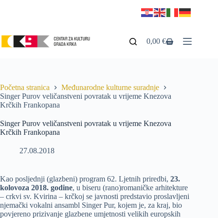
0,00
€
Početna stranica
Međunarodne kulturne suradnje
Singer Purov veličanstveni povratak u vrijeme Knezova
Krčkih Frankopana
Singer Purov veličanstveni povratak u vrijeme Knezova
Krčkih Frankopana
27.08.2018
Kao posljednji (glazbeni) program 62. Ljetnih priredbi,
23.
kolovoza 2018. godine
, u biseru (rano)romaničke arhitekture
– crkvi sv. Kvirina – krčkoj se javnosti predstavio proslavljeni
njemački vokalni ansambl Singer Pur, kojem je, za kraj, bio
povjereno prizivanje glazbene umjetnosti velikih europskih