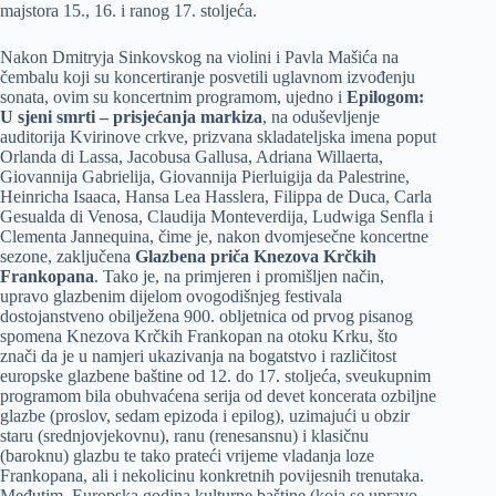
majstora 15., 16. i ranog 17. stoljeća.
Nakon Dmitryja Sinkovskog na violini i Pavla Mašića na
čembalu koji su koncertiranje posvetili uglavnom izvođenju
sonata, ovim su koncertnim programom, ujedno i
Epilogom:
U sjeni smrti – prisjećanja markiza
, na oduševljenje
auditorija Kvirinove crkve, prizvana skladateljska imena poput
Orlanda di Lassa, Jacobusa Gallusa, Adriana Willaerta,
Giovannija Gabrielija, Giovannija Pierluigija da Palestrine,
Heinricha Isaaca, Hansa Lea Hasslera, Filippa de Duca, Carla
Gesualda di Venosa, Claudija Monteverdija, Ludwiga Senfla i
Clementa Jannequina, čime je, nakon dvomjesečne koncertne
sezone, zaključena
Glazbena priča Knezova Krčkih
Frankopana
. Tako je, na primjeren i promišljen način,
upravo glazbenim dijelom ovogodišnjeg festivala
dostojanstveno obilježena 900. obljetnica od prvog pisanog
spomena Knezova Krčkih Frankopan na otoku Krku, što
znači da je u namjeri ukazivanja na bogatstvo i različitost
europske glazbene baštine od 12. do 17. stoljeća, sveukupnim
programom bila obuhvaćena serija od devet koncerata ozbiljne
glazbe (proslov, sedam epizoda i epilog), uzimajući u obzir
staru (srednjovjekovnu), ranu (renesansnu) i klasičnu
(baroknu) glazbu te tako prateći vrijeme vladanja loze
Frankopana, ali i nekolicinu konkretnih povijesnih trenutaka.
Međutim, Europska godina kulturne baštine (koja se upravo