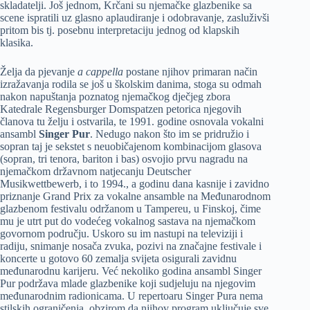
skladatelji. Još jednom, Krčani su njemačke glazbenike sa
scene ispratili uz glasno aplaudiranje i odobravanje, zasluživši
pritom bis tj. posebnu interpretaciju jednog od klapskih
klasika.
Želja da pjevanje
a cappella
postane njihov primaran način
izražavanja rodila se još u školskim danima, stoga su odmah
nakon napuštanja poznatog njemačkog dječjeg zbora
Katedrale Regensburger Domspatzen petorica njegovih
članova tu želju i ostvarila, te 1991. godine osnovala vokalni
ansambl
Singer Pur
. Nedugo nakon što im se pridružio i
sopran taj je sekstet s neuobičajenom kombinacijom glasova
(sopran, tri tenora, bariton i bas) osvojio prvu nagradu na
njemačkom državnom natjecanju Deutscher
Musikwettbewerb, i to 1994., a godinu dana kasnije i zavidno
priznanje Grand Prix za vokalne ansamble na Međunarodnom
glazbenom festivalu održanom u Tampereu, u Finskoj, čime
mu je utrt put do vodećeg vokalnog sastava na njemačkom
govornom području. Uskoro su im nastupi na televiziji i
radiju, snimanje nosača zvuka, pozivi na značajne festivale i
koncerte u gotovo 60 zemalja svijeta osigurali zavidnu
međunarodnu karijeru. Već nekoliko godina ansambl Singer
Pur podržava mlade glazbenike koji sudjeluju na njegovim
međunarodnim radionicama. U repertoaru Singer Pura nema
stilskih ograničenja, obzirom da njihov program uključuje sve