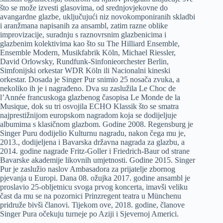
što se može izvesti glasovima, od srednjovjekovne do
avangardne glazbe, uključujući niz novokomponiranih skladbi
i aranžmana napisanih za ansambl, zatim razne oblike
improvizacije, suradnju s raznovrsnim glazbenicima i
glazbenim kolektivima kao što su The Hilliard Ensemble,
Ensemble Modern, Musikfabrik Köln, Michael Riessler,
David Orlowsky, Rundfunk-Sinfonieorchester Berlin,
Simfonijski orkestar WDR Köln ili Nacionalni kineski
orkestar. Dosada je Singer Pur snimio 25 nosača zvuka, a
nekoliko ih je i nagrađeno. Dva su zaslužila Le Choc de
l’Année francuskoga glazbenog časopisa Le Monde de la
Musique, dok su tri osvojila ECHO Klassik što se smatra
najprestižnijom europskom nagradom koja se dodijeljuje
albumima s klasičnom glazbom. Godine 2008. Regensburg je
Singer Puru dodijelio Kulturnu nagradu, nakon čega mu je,
2013., dodijeljena i Bavarska državna nagrada za glazbu, a
2014. godine nagrade Fritz-Goller i Friedrich-Baur od strane
Bavarske akademije likovnih umjetnosti. Godine 2015. Singer
Pur je zaslužio naslov Ambasadora za prijatelje zbornog
pjevanja u Europi. Dana 08. ožujka 2017. godine ansambl je
proslavio 25-obljetnicu svoga prvog koncerta, imavši veliku
čast da mu se na pozornici Prinzregent teatra u Münchenu
pridruže bivši članovi. Tijekom ove, 2018. godine, članove
Singer Pura očekuju turneje po Aziji i Sjevernoj Americi.