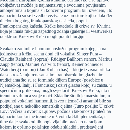
obilježava) možda je najintenzivnije evocirana povijesnim
ambijentima u kojima su koncertni programi bili izvedeni, i to
na način da su se izvedbe vezivale uz prostore koji su također
dijelom bogatog frankopanskog nasljeđa, poput
Frankopanskog kaštela, Krčke katedrale ili crkve sv. Kvirina
koja je imala fukciju zapadnog zdanja (galerije ili westwerka)
odakle su Knezovi Krčki mogli pratiti liturgiju.
Svakako zanimljiv i pomno posložen program kojeg su na
jedinstvenu krčku scenu donijeli vokalisti Singer Pura –
Claudia Reinhard (sopran), Rüdiger Ballhorn (tenor), Markus
Zapp (tenor), Manuel Warwitz (tenor), Reiner Schneider-
Waterberg (bariton) i Jan Kuhar (bas) – bio je izvrsna prilika
da se kroz šetnju renesansnim i ranobaroknim glazbenim
tradicijama što su se formirale diljem Europe (posebice u
Njemačkoj, Italiji i Francuskoj) oživi glazba kojoj su zaista, u
specifičnim prilikama, mogli svjedočiti Knezovi Krčki, i to u
trenutku vrhunca svoje moći. Skladbe što ih je maestralno, u
potpunoj vokalnoj harmoniji, izveo njemački ansambl bile su
podijeljene u nekoliko tematskih cjelina (Jutro poslije; U crkvi;
Lov; Večera u dvorcu; Ljubav, požuda i lakomost) prateći na
taj način konkretne trenutke u životu krčkih plemenitaša, s
time da je svako od tih poglavlja bilo praćeno naracijom
kojom je opširno pojašnjen odabir skladbi i predstavljeni