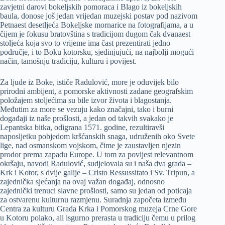
zavjetni darovi bokeljskih pomoraca i Blago iz bokeljskih
baula, donose još jedan vrijedan muzejski postav pod nazivom
Petnaest desetljeća Bokeljske mornarice na fotografijama, a u
čijem je fokusu bratovština s tradicijom dugom čak dvanaest
stoljeća koja svo to vrijeme ima čast prezentirati jedno
područje, i to Boku kotorsku, sjedinjujući, na najbolji mogući
način, tamošnju tradiciju, kulturu i povijest.
Za ljude iz Boke, ističe Radulović, more je oduvijek bilo
prirodni ambijent, a pomorske aktivnosti zadane geografskim
položajem stoljećima su bile izvor života i blagostanja.
Međutim za more se vezuju kako značajni, tako i burni
događaji iz naše prošlosti, a jedan od takvih svakako je
Lepantska bitka, odigrana 1571. godine, rezultiravši
naposljetku pobjedom kršćanskih snaga, udruženih oko Svete
lige, nad osmanskom vojskom, čime je zaustavljen njezin
prodor prema zapadu Europe. U tom za povijest relevantnom
okršaju, navodi Radulović, sudjelovala su i naša dva grada –
Krk i Kotor, s dvije galije – Cristo Ressussitato i Sv. Tripun, a
zajednička sjećanja na ovaj važan događaj, odnosno
zajednički trenuci slavne prošlosti, samo su jedan od poticaja
za ostvarenu kulturnu razmjenu. Suradnja započeta između
Centra za kulturu Grada Krka i Pomorskog muzeja Crne Gore
u Kotoru polako, ali isgurno prerasta u tradiciju čemu u prilog