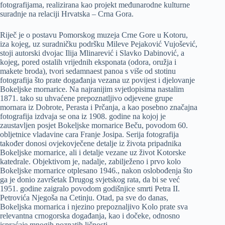
fotografijama, realizirana kao projekt međunarodne kulturne
suradnje na relaciji Hrvatska – Crna Gora.
Riječ je o postavu Pomorskog muzeja Crne Gore u Kotoru,
iza kojeg, uz suradničku podršku Mileve Pejaković Vujošević,
stoji autorski dvojac Ilija Mlinarević i Slavko Dabinović, a
kojeg, pored ostalih vrijednih eksponata (odora, oružja i
makete broda), tvori sedamnaest panoa s više od stotinu
fotografija što prate događanja vezana uz povijest i djelovanje
Bokeljske mornarice. Na najranijim svjetlopisima nastalim
1871. tako su uhvaćene prepoznatljivo odjevene grupe
mornara iz Dobrote, Perasta i Prčanja, a kao posebno značajna
fotografija izdvaja se ona iz 1908. godine na kojoj je
zaustavljen posjet Bokeljske mornarice Beču, povodom 60.
obljetnice vladavine cara Franje Josipa. Serija fotografija
također donosi ovjekovječene detalje iz života pripadnika
Bokeljske mornarice, ali i detalje vezane uz život Kotorske
katedrale. Objektivom je, nadalje, zabilježeno i prvo kolo
Bokeljske mornarice otplesano 1946., nakon oslobođenja što
ga je donio završetak Drugog svjetskog rata, da bi se već
1951. godine zaigralo povodom godišnjice smrti Petra II.
Petrovića Njegoša na Cetinju. Otad, pa sve do danas,
Bokeljska mornarica i njezino prepoznaljivo Kolo prate sva
relevantna crnogorska događanja, kao i dočeke, odnosno
ispraćaje mnogih poznatih ličnosti.