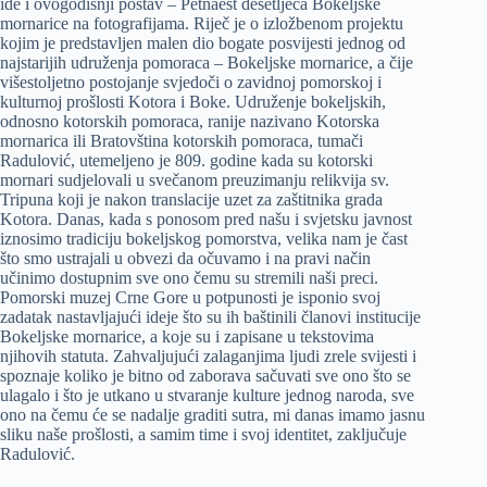
ide i ovogodišnji postav – Petnaest desetljeća Bokeljske
mornarice na fotografijama. Riječ je o izložbenom projektu
kojim je predstavljen malen dio bogate posvijesti jednog od
najstarijih udruženja pomoraca – Bokeljske mornarice, a čije
višestoljetno postojanje svjedoči o zavidnoj pomorskoj i
kulturnoj prošlosti Kotora i Boke. Udruženje bokeljskih,
odnosno kotorskih pomoraca, ranije nazivano Kotorska
mornarica ili Bratovština kotorskih pomoraca, tumači
Radulović, utemeljeno je 809. godine kada su kotorski
mornari sudjelovali u svečanom preuzimanju relikvija sv.
Tripuna koji je nakon translacije uzet za zaštitnika grada
Kotora. Danas, kada s ponosom pred našu i svjetsku javnost
iznosimo tradiciju bokeljskog pomorstva, velika nam je čast
što smo ustrajali u obvezi da očuvamo i na pravi način
učinimo dostupnim sve ono čemu su stremili naši preci.
Pomorski muzej Crne Gore u potpunosti je isponio svoj
zadatak nastavljajući ideje što su ih baštinili članovi institucije
Bokeljske mornarice, a koje su i zapisane u tekstovima
njihovih statuta. Zahvaljujući zalaganjima ljudi zrele svijesti i
spoznaje koliko je bitno od zaborava sačuvati sve ono što se
ulagalo i što je utkano u stvaranje kulture jednog naroda, sve
ono na čemu će se nadalje graditi sutra, mi danas imamo jasnu
sliku naše prošlosti, a samim time i svoj identitet, zaključuje
Radulović.