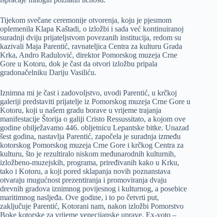
Tijekom svečane ceremonije otvorenja, koju je pjesmom
oplemenila Klapa Kaštadi, o izložbi i sada već kontinuiranoj
suradnji dviju prijateljstvom povezanih institucija, redom su
kazivali Maja Parentić, ravnateljica Centra za kulturu Grada
Krka, Andro Radulović, direktor Pomorskog muzeja Crne
Gore u Kotoru, dok je čast da otvori izložbu pripala
gradonačelniku Dariju Vasiliću.
Iznimna mi je čast i zadovoljstvo, uvodi Parentić, u krčkoj
galeriji predstaviti prijatelje iz Pomorskog muzeja Crne Gore u
Kotoru, koji u našem gradu borave u vrijeme trajanja
manifestacije Štorija o galiji Cristo Ressussitato, a kojom ove
godine obilježavamo 446. obljetnicu Lepantske bitke. Unazad
šest godina, nastavlja Parentić, započela je suradnja između
kotorskog Pomorskog muzeja Crne Gore i krčkog Centra za
kulturu, što je rezultiralo niskom međunarodnih kulturnih,
izložbeno-muzejskih, programa, priređivanih kako u Krku,
tako i Kotoru, a koji pored sklapanja novih poznanstava
otvaraju mugućnost prezentiranja i promoviranja dvaju
drevnih gradova iznimnog povijesnog i kulturnog, a posebice
maritimnog nasljeđa. Ove godine, i to po četvrti put,
zaključuje Parentić, Kotorani nam, nakon izložbi Pomorstvo
Boke kotorske za vrijeme venecijanske uprave, Ex-voto –