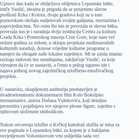
Upravo dan kada se obilježava obljetnica Lepantske bitke,
ističe Vasilić, idealna je prigoda da se prisjetimo slavne
prošlosti Krka i Kotora, dvaju gradova koji su u tom
pomorskom okršaju sudjelovali svojim galijama, mornarima i
zapovjednicima. No osim što nas je povezala ta slavna bitka,
povezala nas je i suradnja dviju institucija Centra za kulturu
Grada Krka i Pomorskog muzeja Crne Gore, koje nam već
sedam godina za redom, u sklopu projekata međunarodnih
kulturnih suradnji, donose vrijedne kulturne programe u
namjeri da obogate naše lokalne zajednice. Mi se zaista imamo
razloga radovati tim suradnjama, zaključuje Vasilić, za koje
vjerujem da će se nastaviti, a čemu u prilog sigurno ide i
najava jednog novog zajedničkog izložbeno-istraživačkog
projekta.
U nastavku, okupljenom auditoriju predstavljen je
dvadesetominutni dokumentarni film Kolo Bokeljske
mornarnarice, autora Dušana Vulekovića, koji detaljno
prezentira i pojašnjava sve njegove plesne figure, zajedno s
njihovom složenom simbolikom.
Nakon otvorenja izložbe u Krčkoj katedrali služila se misa za
sve poginule u Lepantskoj bitki, za kojom je u bakljama
osvjetljenom Volsonisovom vrtu uslijedila sada već