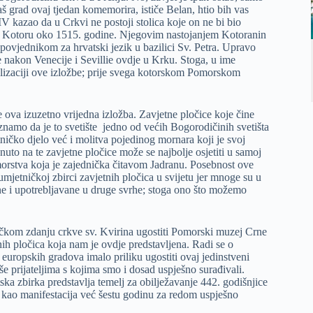
 grad ovaj tjedan komemorira, ističe Belan, htio bih vas
V kazao da u Crkvi ne postoji stolica koje on ne bi bio
 u Kotoru oko 1515. godine. Njegovim nastojanjem Kotoranin
spovjednikom za hrvatski jezik u bazilici Sv. Petra. Upravo
 nakon Venecije i Sevillie ovdje u Krku. Stoga, u ime
ealizaciji ove izložbe; prije svega kotorskom Pomorskom
e ova izuzetno vrijedna izložba. Zavjetne pločice koje čine
znamo da je to svetište jedno od većih Bogorodičinih svetišta
ničko djelo već i molitva pojedinog mornara koji je svoj
isnuto na te zavjetne pločice može se najbolje osjetiti u samoj
orstva koja je zajednička čitavom Jadranu. Posebnost ove
umjetničkoj zbirci zavjetnih pločica u svijetu jer mnoge su u
ene i upotrebljavane u druge svrhe; stoga ono što možemo
aničkom zdanju crkve sv. Kvirina ugostiti Pomorski muzej Crne
ih pločica koja nam je ovdje predstavljena. Radi se o
uropskih gradova imalo priliku ugostiti ovaj jedinstveni
še prijateljima s kojima smo i dosad uspješno surađivali.
ka zbirka predstavlja temelj za obilježavanje 442. godišnjice
se kao manifestacija već šestu godinu za redom uspješno