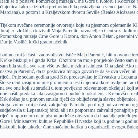
Radi se o postavu Pomorskog muzeja Crne Gore u Kotoru i Kotorske bis
činjenica kako je izložba prethodno bila postavljena u venecijanskoj N
Marciana), a potom i u Kraljevskom dvorcu Seville (Reales Alcàzares d
Tijekom svečane ceremonije otvorenja koju su pjesmom oplemenile Klap
Juraj, o izložbi su kazivali Maja Parentić, ravnateljica Centra za kult
Pomorskog muzeja Crne Gore u Kotoru, don Anton Belan, generalni vikar
Darijo Vasilić, krčki gradonačelnik.
Iznimna mi je čast i zadovoljstvo, ističe Maja Parentić, biti u ovome tr
Krčke biskupije i grada Krka. Obzirom na moje porijekolo često sam u s
sam bila starija sve sam više uviđala njezinu istinitost. Ona glasi: Ako 
nastvalja Parentić, da ta poslovica mnogo govori te da se ova večer, al
riječi. Prije sedam godina grad Krk predstavljao je Hrvatsku u Lepantu 
što se otad zasigurno nije promijenilo jest činjenica da se ovdje ne radi
na sve one koji su stradali u tom povijesno relevantnom okršaju i koji s
one naših predaka tako zasigurno i budućih pokoljenja. Krenuvši u realiz
Krk došao je u pravom smislu riječi do obilježavanja slavne obljetnice
stoga iznimna mi je čast, zaključuje Parentić, po drugi put za redom ugos
sudjelovala u Lepantskoj bitki, ali i na potporama zahvaliti ponajprij
riječi u upućenom nam pismu podrške obvezuju da i nadalje priređujem
Gore i Ministarstvu kulture Republike Hrvatske koji iz godine u godin
biskupiji koje također čine značajnu kariku u organizaciji ovogodišnje