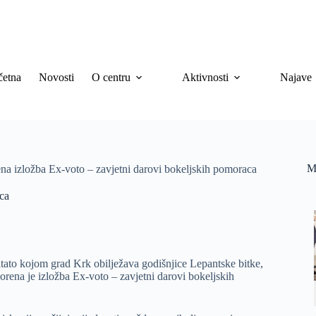
četna
Novosti
O centru
Aktivnosti
Najave
M
na izložba Ex-voto – zavjetni darovi bokeljskih pomoraca
ca
sitato kojom grad Krk obilježava godišnjice Lepantske bitke,
rena je izložba Ex-voto – zavjetni darovi bokeljskih