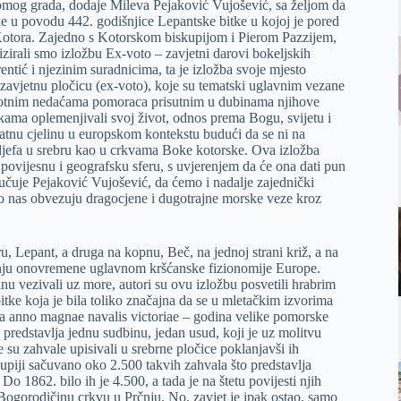
itomog grada, dodaje Mileva Pejaković Vujošević, sa željom da
e u povodu 442. godišnjice Lepantske bitke u kojoj je pored
eg Kotora. Zajedno s Kotorskom biskupijom i Pierom Pazzijem,
izirali smo izložbu Ex-voto – zavjetni darovi bokeljskih
ntić i njezinim suradnicima, ta je izložba svoje mjesto
 zavjetnu pločicu (ex-voto), koje su tematski uglavnim vezane
ivotnim nedaćama pomoraca prisutnim u dubinama njihove
kama oplemenjivali svoj život, odnos prema Bogu, svijetu i
katnu cjelinu u europskom kontekstu budući da se ni na
ljefa u srebru kao u crkvama Boke kotorske. Ova izložba
 povijesnu i geografsku sferu, s uvjerenjem da će ona dati pun
učuje Pejaković Vujošević, da ćemo i nadalje zajednički
a to nas obvezuju dragocjene i dugotrajne morske veze kroz
u, Lepant, a druga na kopnu, Beč, na jednoj strani križ, a na
anju onovremene uglavnom kršćanske fizionomije Europe.
u vezivali uz more, autori su ovu izložbu posvetili hrabrim
tke koja je bila toliko značajna da se u mletačkim izvorima
ma anno magnae navalis victoriae – godina velike pomorske
predstavlja jednu sudbinu, jedan usud, koji je uz molitvu
e su zahvale upisivali u srebrne pločice poklanjavši ih
kupiji sačuvano oko 2.500 takvih zahvala što predstavlja
o 1862. bilo ih je 4.500, a tada je na štetu povijesti njih
Bogorodičinu crkvu u Prčnju. No, zavjet je ipak ostao, samo