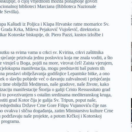
kupije, o čijoj vrijednosti možda ponajbolje govori
acionalnoj biblioteci Marciana (Biblioteca Nazionale
e Sevilla).
a Kaštadi iz Poljica i Klapa Hrvatske ratne mornarice Sv.
uru Grada Krka, Mileva Pejaković Vujošević, direktorica
 Kotorske biskupije, dr. Piero Pazzi, kustos izložbe i
enutku sa svima vama u crkci sv. Kvirina, crkvi zaštitnika
jećanje prizivala jednu poslovicu koja me znala voditi, a što
ne viruješ u Boga, pojdi na more, virovat ćeš! Zaista vjerujem,
i cjelokupna manifestacija, mogu predstaviti baš putem tih
na proslavi obilježavanja godišnjice Lepantske bitke, a ono
 tek o slavlju pobjede već o davanju zahvalnosti i prisjećanju
u time obilježili Mediteran, naše gradove, naše živote, kako
aciju manifestacije Štorija o galiji Cristo Ressussitato grad
, i to povezivanjem s ostalim sredinama mediteranskog kruga,
titi grad Kotor čija je galija Sv. Tripun, poput naše,
e predsjedniku Države Crne Gore Filipu Vujanoviću čije nas
o ovakva i slična događanja, zatim Ministarstvu kulture Crne
u podržavaju naše projekte, a potom Krčkoj i Kotorskoj
g programa.