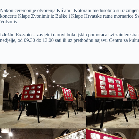
Nakon ceremonije otvorenja Krčani i Kotorani međusobno su razmijenili
koncerte Klape Zvonimir iz Baške i Klape Hrvatske ratne mornarice Sv
Volsonis.
Izložbu Ex-voto – zavjetni darovi bokeljskih pomoraca svi zainteresir
nedjelje, od 09.30 do 13.00 sati ili uz prethodnu najavu Centru za kul