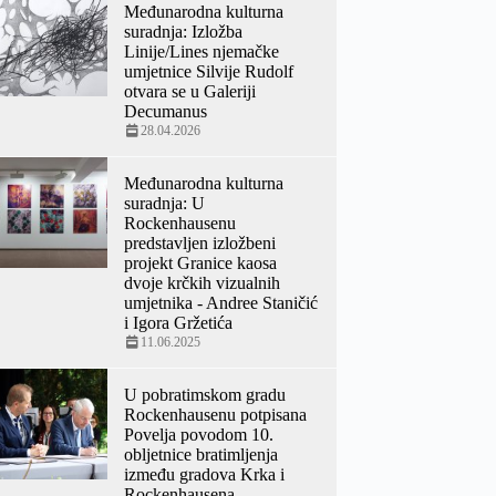
Međunarodna kulturna
suradnja: Izložba
Linije/Lines njemačke
umjetnice Silvije Rudolf
otvara se u Galeriji
Decumanus
28.04.2026
Međunarodna kulturna
suradnja: U
Rockenhausenu
predstavljen izložbeni
projekt Granice kaosa
dvoje krčkih vizualnih
umjetnika - Andree Staničić
i Igora Gržetića
11.06.2025
U pobratimskom gradu
Rockenhausenu potpisana
Povelja povodom 10.
obljetnice bratimljenja
između gradova Krka i
Rockenhausena