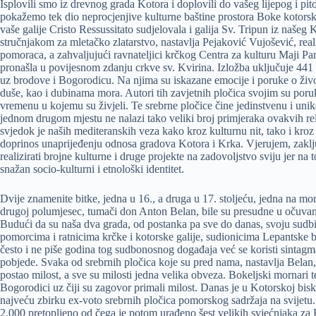
Isplovili smo iz drevnog grada Kotora i doplovili do vašeg lijepog i p
pokažemo tek dio neprocjenjive kulturne baštine prostora Boke kotorsk
vaše galije Cristo Ressussitato sudjelovala i galija Sv. Tripun iz naš
stručnjakom za mletačko zlatarstvo, nastavlja Pejaković Vujošević, real
pomoraca, a zahvaljujući ravnateljici krčkog Centra za kulturu Maji Pare
pronašla u povijesnom zdanju crkve sv. Kvirina. Izložba uključuje 441
uz brodove i Bogorodicu. Na njima su iskazane emocije i poruke o ž
duše, kao i dubinama mora. Autori tih zavjetnih pločica svojim su poru
vremenu u kojemu su živjeli. Te srebrne pločice čine jedinstvenu i uni
jednom drugom mjestu ne nalazi tako veliki broj primjeraka ovakvih re
svjedok je naših mediteranskih veza kako kroz kulturnu nit, tako i kroz
doprinos unaprijeđenju odnosa gradova Kotora i Krka. Vjerujem, zaklj
realizirati brojne kulturne i druge projekte na zadovoljstvo sviju jer n
snažan socio-kulturni i etnološki identitet.
Dvije znamenite bitke, jedna u 16., a druga u 17. stoljeću, jedna na mor
drugoj polumjesec, tumači don Anton Belan, bile su presudne u očuv
Budući da su naša dva grada, od postanka pa sve do danas, svoju sudbin
pomorcima i ratnicima krčke i kotorske galije, sudionicima Lepantske bi
često i ne piše godina tog sudbonosnog događaja već se koristi sintag
pobjede. Svaka od srebrnih pločica koje su pred nama, nastavlja Belan, 
postao milost, a sve su milosti jedna velika obveza. Bokeljski mornari t
Bogorodici uz čiji su zagovor primali milost. Danas je u Kotorskoj bis
najveću zbirku ex-voto srebrnih pločica pomorskog sadržaja na svijetu. D
2.000 pretopljeno od čega je potom urađeno šest velikih svjećnjaka za 