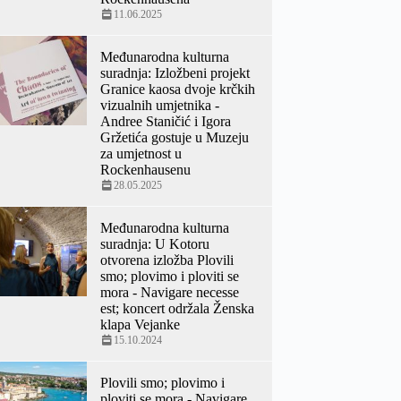
11.06.2025
Međunarodna kulturna
suradnja: Izložbeni projekt
Granice kaosa dvoje krčkih
vizualnih umjetnika -
Andree Staničić i Igora
Gržetića gostuje u Muzeju
za umjetnost u
Rockenhausenu
28.05.2025
Međunarodna kulturna
suradnja: U Kotoru
otvorena izložba Plovili
smo; plovimo i ploviti se
mora - Navigare necesse
est; koncert održala Ženska
klapa Vejanke
15.10.2024
Plovili smo; plovimo i
ploviti se mora - Navigare