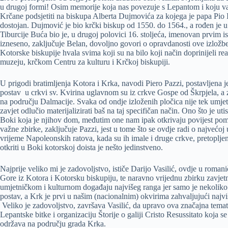
u drugoj formi! Osim memorije koja nas povezuje s Lepantom i koju vaš
Krčane podsjetiti na biskupa Alberta Dujmovića za kojega je papa Pio I
dostojan. Dujmović je bio krčki biskup od 1550. do 1564., a rođen je
Tiburcije Buća bio je, u drugoj polovici 16. stoljeća, imenovan prvim i
izneseno, zaključuje Belan, dovoljno govori o opravdanosti ove izložbe
Kotorske biskupije hvala svima koji su na bilo koji način doprinijeli r
muzeju, krčkom Centru za kulturu i Krčkoj biskupiji.
U prigodi bratimljenja Kotora i Krka, navodi Piero Pazzi, postavljena j
postav u crkvi sv. Kvirina uglavnom su iz crkve Gospe od Škrpjela, a 
na području Dalmacije. Svaka od ondje izloženih pločica nije tek umjet
zavjet odlučio materijalizirati baš na taj specifičan način. Ono što je ut
Boki koja je njihov dom, međutim one nam ipak otkrivaju povijest pom
važne zbirke, zaključuje Pazzi, jest u tome što se ovdje radi o najvećoj 
vrijeme Napoleonskih ratova, kada su ih imale i druge crkve, pretoplj
otkriti u Boki kotorskoj doista je nešto jedinstveno.
Najprije veliko mi je zadovoljstvo, ističe Darijo Vasilić, ovdje u rom
Gore iz Kotora i Kotorsku biskupiju, te naravno vrijednu zbirku zavjetn
umjetničkom i kulturnom događaju najvišeg ranga jer samo je nekoliko e
postav, a Krk je prvi u našim (nacionalnim) okvirima zahvaljujući najvi
Veliko je zadovoljstvo, završava Vasilić, da upravo ova značajna temats
Lepantske bitke i organizaciju Štorije o galiji Cristo Resussitato koja 
održava na području grada Krka.