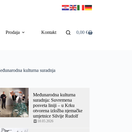
Prodaja
Kontakt
0,00
€
eđunarodna kulturna suradnja
Međunarodna kulturna
suradnja: Suvremena
posveta liniji – u Krku
otvorena izložba njemačke
umjetnice Silvije Rudolf
18.05.2026