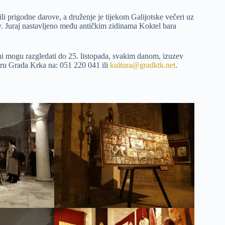
 prigodne darove, a druženje je tijekom Galijotske večeri uz
. Juraj nastavljeno među antičkim zidinama Koktel bara
ani mogu razgledati do 25. listopada, svakim danom, izuzev
turu Grada Krka na: 051 220 041 ili
kultura@gradktk.net
.