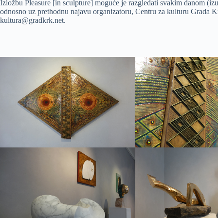
Izložbu Pleasure [in sculpture] moguće je razgledati svakim danom (izuz
odnosno uz prethodnu najavu organizatoru, Centru za kulturu Grada Kr
kultura@gradkrk.net.