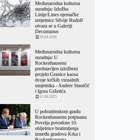
Međunarodna kulturna
suradnja: Izložba
Linije/Lines njemačke
umjetnice Silvije Rudolf
otvara se u Galeriji
Decumanus
28.04.2026
Međunarodna kulturna
suradnja: U
Rockenhausenu
predstavljen izložbeni
projekt Granice kaosa
dvoje krčkih vizualnih
umjetnika - Andree Staničić
i Igora Gržetića
11.06.2025
U pobratimskom gradu
Rockenhausenu potpisana
Povelja povodom 10.
obljetnice bratimljenja
između gradova Krka i
Rockenhausena