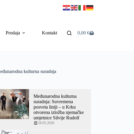
Prodaja
Kontakt
0,00
€
eđunarodna kulturna suradnja
Međunarodna kulturna
suradnja: Suvremena
posveta liniji – u Krku
otvorena izložba njemačke
umjetnice Silvije Rudolf
18.05.2026