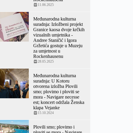
11.06.2025
Međunarodna kulturna
suradnja: Izložbeni projekt
Granice kaosa dvoje krčkih
vizualnih umjetnika -
Andree Staničić i Igora
Gržetića gostuje u Muzeju
za umjetnost u
Rockenhausenu
28.05.2025
Međunarodna kulturna
suradnja: U Kotoru
otvorena izložba Plovili
smo; plovimo i ploviti se
mora - Navigare necesse
est; koncert održala Ženska
klapa Vejanke
15.10.2024
Plovili smo; plovimo i
ploviti se mora - Navigare