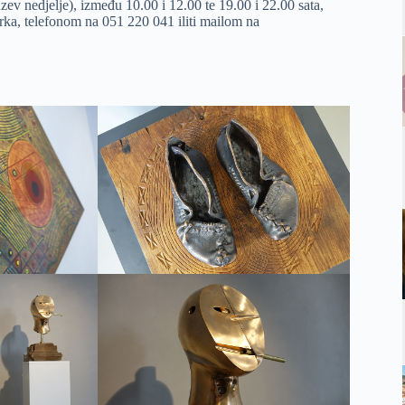
ev nedjelje), između 10.00 i 12.00 te 19.00 i 22.00 sata,
ka, telefonom na 051 220 041 iliti mailom na