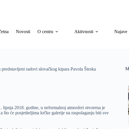
četna
Novosti
O centru
Aktivnosti
Najave
M
redstavljeni radovi slovačkog kipara Pavola Šteska
. lipnja 2018. godine, u neformalnoj atmosferi otvorena je
 što će posjetiteljima krčke galerije na raspolaganju biti sve