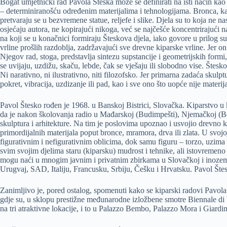
Bogat umjetnički rad Pavola Šteska može se definirati na isti način kao
– determiniranošću određenim materijalima i tehnologijama. Bronca, k
pretvaraju se u bezvremene statue, reljefe i slike. Djela su to koja 
osjećaju autora, ne kopirajući nikoga, već se najčešće koncentrirajući na
na koji se u konačnici formiraju Šteskova djela, iako govore u prilog 
vrline prošlih razdoblja, zadržavajući sve drevne kiparske vrline. Jer on 
Njegov rad, stoga, predstavlja sintezu supstancije i geometrijskih formi, 
se uvijaju, uzdižu, skaču, lebde, čak se vješaju ili slobodno vise. Štes
Ni narativno, ni ilustrativno, niti filozofsko. Jer primarna zadaća skulptu
pokret, vibracija, uzdizanje ili pad, kao i sve ono što uopće nije mater
Pavol Štesko rođen je 1968. u Banskoj Bistrici, Slovačka. Kiparstvo u 
da je nakon školovanja radio u Mađarskoj (Budimpešti), Njemačkoj (Berlin
skulptura i arhitekture. Na tim je poslovima upoznao i usvojio drevno ki
primordijalnih materijala poput bronce, mramora, drva ili zlata. U svojo
figurativnim i nefigurativnim oblicima, dok samu figuru – torzo, uzima
svim svojim djelima staru (kiparsku) mudrost i tehnike, ali istovremeno 
mogu naći u mnogim javnim i privatnim zbirkama u Slovačkoj i inozems
Urugvaj, SAD, Italiju, Francusku, Srbiju, Češku i Hrvatsku. Pavol Štesk
Zanimljivo je, pored ostalog, spomenuti kako se kiparski radovi Pavola
gdje su, u sklopu prestižne međunarodne izložbene smotre Biennale di
na tri atraktivne lokacije, i to u Palazzo Bembo, Palazzo Mora i Giardi