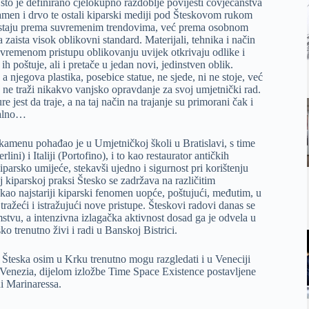
 što je definirano cjelokupno razdoblje povijesti čovječanstva
amen i drvo te ostali kiparski mediji pod Šteskovom rukom
ne nastaju prema suvremenim trendovima, već prema osobnom
 zaista visok oblikovni standard. Materijali, tehnika i način
suvremenom pristupu oblikovanju uvijek otkrivaju odlike i
ih poštuje, ali i pretače u jedan novi, jedinstven oblik.
a njegova plastika, posebice statue, ne sjede, ni ne stoje, već
ko ne traži nikakvo vanjsko opravdanje za svoj umjetnički rad.
re jest da traje, a na taj način na trajanje su primorani čak i
ijalno…
kamenu pohađao je u Umjetničkoj školi u Bratislavi, s time
i) i Italiji (Portofino), i to kao restaurator antičkih
parsko umijeće, stekavši ujedno i sigurnost pri korištenju
j kiparskoj praksi Štesko se zadržava na različitim
 kao najstariji kiparski fenomen uopće, poštujući, međutim, u
tražeći i istražujući nove pristupe. Šteskovi radovi danas se
tvu, a intenzivna izlagačka aktivnost dosad ga je odvela u
o trenutno živi i radi u Banskoj Bistrici.
 Šteska osim u Krku trenutno mogu razgledati i u Veneciji
 Venezia, dijelom izložbe Time Space Existence postavljene
ni Marinaressa.