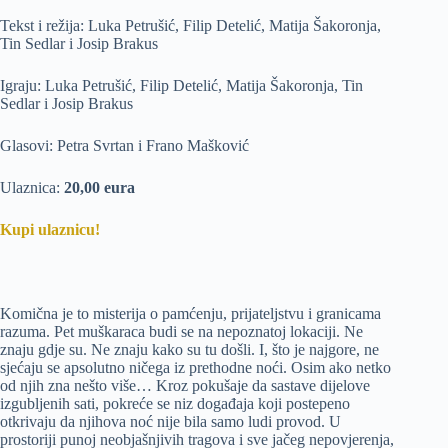
Tekst i režija: Luka Petrušić, Filip Detelić, Matija Šakoronja,
Tin Sedlar i Josip Brakus
Igraju: Luka Petrušić, Filip Detelić, Matija Šakoronja, Tin
Sedlar i Josip Brakus
Glasovi: Petra Svrtan i Frano Mašković
Ulaznica:
20,00 eura
Kupi ulaznicu!
Komična je to misterija o pamćenju, prijateljstvu i granicama
razuma. Pet muškaraca budi se na nepoznatoj lokaciji. Ne
znaju gdje su. Ne znaju kako su tu došli. I, što je najgore, ne
sjećaju se apsolutno ničega iz prethodne noći. Osim ako netko
od njih zna nešto više… Kroz pokušaje da sastave dijelove
izgubljenih sati, pokreće se niz događaja koji postepeno
otkrivaju da njihova noć nije bila samo ludi provod. U
prostoriji punoj neobjašnjivih tragova i sve jačeg nepovjerenja,