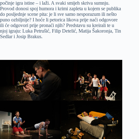
počinje igra istine – i laži. A svaki smijeh skriva sumnju.
Provod donosi spoj humora i krimi zapleta u kojem se publika
do posljednje scene pita: je li sve samo nesporazum ili nešto
puno ozbiljnije? I hoće li petorica likova prije naći odgovore
ili će odgovori prije pronaći njih? Predstavu su kreirali te u
njoj igraju: Luka Petrušić, Filip Detelić, Matija Šakoronja, Tin
Sedlar i Josip Brakus.