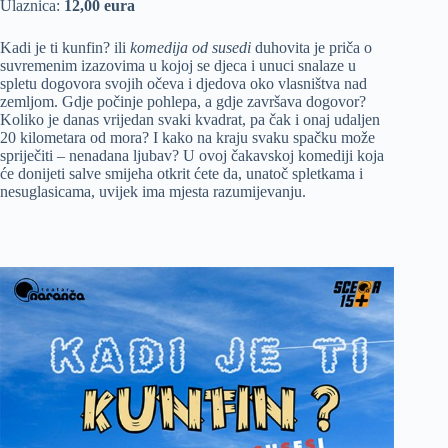
Ulaznica:
12,00 eura
Kadi je ti kunfin? ili
komedija od susedi
duhovita je priča o
suvremenim izazovima u kojoj se djeca i unuci snalaze u
spletu dogovora svojih očeva i djedova oko vlasništva nad
zemljom. Gdje počinje pohlepa, a gdje završava dogovor?
Koliko je danas vrijedan svaki kvadrat, pa čak i onaj udaljen
20 kilometara od mora? I kako na kraju svaku spačku može
spriječiti – nenadana ljubav? U ovoj čakavskoj komediji koja
će donijeti salve smijeha otkrit ćete da, unatoč spletkama i
nesuglasicama, uvijek ima mjesta razumijevanju.