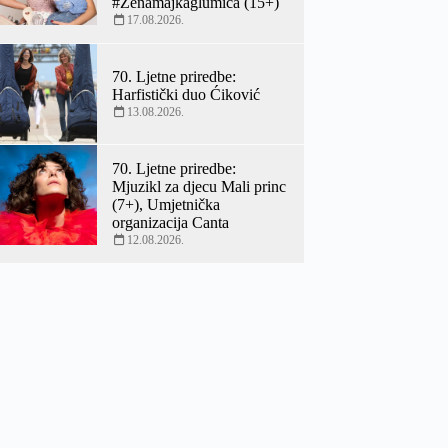
#Zenamajkaglumica (15+)
17.08.2026.
70. Ljetne priredbe:
Harfistički duo Ćiković
13.08.2026.
70. Ljetne priredbe:
Mjuzikl za djecu Mali princ
(7+), Umjetnička
organizacija Canta
12.08.2026.