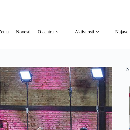
četna
Novosti
O centru
Aktivnosti
Najave
N