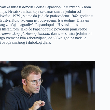
 Hrvatska misa u d-molu Borisa Papandopula u izvedbi Zbora
inija. Hrvatsku misu, koja se danas smatra jednim od
 dovršio 1939., s time da je djelo praizvedeno 1942. godine u
uštva Kolo, kojemu je i posvećena. Iste godine, Državni
skog značaja nagradivši Papandopula. Hrvatska misa
 literaturom. Iako će Papandopulo povodom praizvedbe
i ekumenskog glazbenog kanona
, danas se smatra jednim od
go vremena bila zaboravljana, od ’80-ih godina nadalje
sti ovoga snažnog i dubokog djela.