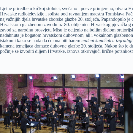
Ljetne priredbe u krčkoj stolnici, svečano i posve primjereno, otvara
Hrvatske radiotelevizije i solista pod ravnanjem maestra Tomislava Fač
najvažnijih djela hrvatske zborske glazbe 20. stoljeća, Papandopulo je
Hrvatskom glazbenom zavodu uz 80. obljetnicu Hrvatskog pjevačkog dr
zavod za narodnu prosvjetu Misu je ocijenio najboljim djelom oratorij
nadahnuta je bogatom hrvatskom duhovnom, ali i vokalnom glazbenom
istaknuti kako se nada da će ona biti barem
maleni kamičak u izgradnj
kamena temeljaca domaće duhovne glazbe 20. stoljeća. Nakon što je du
počinje se izvoditi diljem Hrvatske, iznova otkrivajući lirične potanko