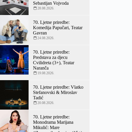
Sebastijan Vojvoda
28.08.2026.
70. Ljetne priredbe:
Komedija Papučari, Teatar
Gavran
24.08.2026.
70. Ljetne priredbe:
Predstava za djecu
Cvilidreta (3+), Teatar
Naranča
19.08.2026.
70. Ljetne priredbe: Vlatko
Stefanovski & Miroslav
Tadić
20.08.2026.
70. Ljetne priredbe:
Monodrama Marijana
Mikulić: Mare