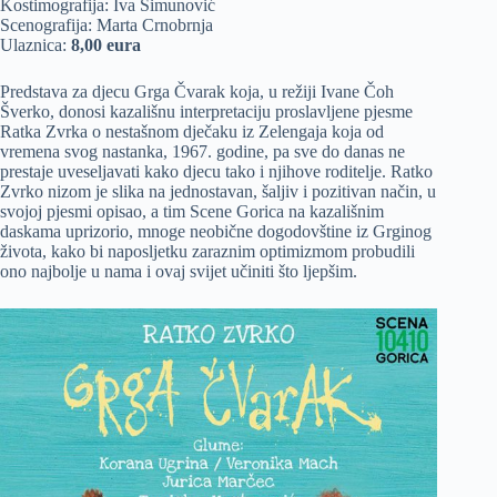
Kostimografija: Iva Šimunović
Scenografija: Marta Crnobrnja
Ulaznica:
8,00 eura
Predstava za djecu Grga Čvarak koja, u režiji Ivane Čoh
Šverko, donosi kazališnu interpretaciju proslavljene pjesme
Ratka Zvrka o nestašnom dječaku iz Zelengaja koja od
vremena svog nastanka, 1967. godine, pa sve do danas ne
prestaje uveseljavati kako djecu tako i njihove roditelje. Ratko
Zvrko nizom je slika na jednostavan, šaljiv i pozitivan način, u
svojoj pjesmi opisao, a tim Scene Gorica na kazališnim
daskama uprizorio, mnoge neobične dogodovštine iz Grginog
života, kako bi naposljetku zaraznim optimizmom probudili
ono najbolje u nama i ovaj svijet učiniti što ljepšim.