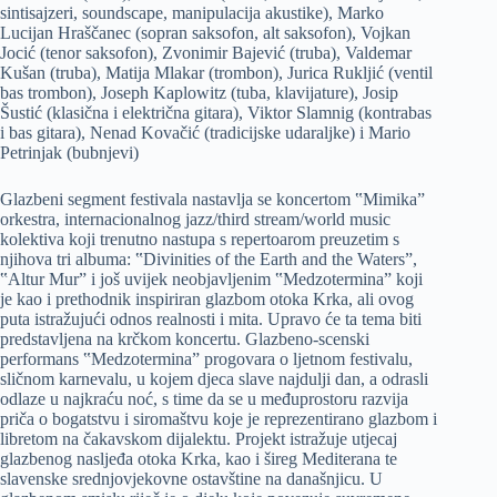
sintisajzeri, soundscape, manipulacija akustike), Marko
Lucijan Hraščanec (sopran saksofon, alt saksofon), Vojkan
Jocić (tenor saksofon), Zvonimir Bajević (truba), Valdemar
Kušan (truba), Matija Mlakar (trombon), Jurica Rukljić (ventil
bas trombon), Joseph Kaplowitz (tuba, klavijature), Josip
Šustić (klasična i električna gitara), Viktor Slamnig (kontrabas
i bas gitara), Nenad Kovačić (tradicijske udaraljke) i Mario
Petrinjak (bubnjevi)
Glazbeni segment festivala nastavlja se koncertom ‟Mimika”
orkestra, internacionalnog jazz/third stream/world music
kolektiva koji trenutno nastupa s repertoarom preuzetim s
njihova tri albuma: ‟Divinities of the Earth and the Waters”,
‟Altur Mur” i još uvijek neobjavljenim ‟Medzotermina” koji
je kao i prethodnik inspiriran glazbom otoka Krka, ali ovog
puta istražujući odnos realnosti i mita. Upravo će ta tema biti
predstavljena na krčkom koncertu. Glazbeno-scenski
performans ‟Medzotermina” progovara o ljetnom festivalu,
sličnom karnevalu, u kojem djeca slave najdulji dan, a odrasli
odlaze u najkraću noć, s time da se u međuprostoru razvija
priča o bogatstvu i siromaštvu koje je reprezentirano glazbom i
libretom na čakavskom dijalektu. Projekt istražuje utjecaj
glazbenog nasljeđa otoka Krka, kao i šireg Mediterana te
slavenske srednjovjekovne ostavštine na današnjicu. U