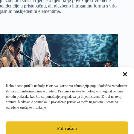
glazbenom smislu riječ je o djelu koje povezuje suvremene
tendencije u pristupačnu, ali glazbeno intrigantnu formu s vrlo
jasnim naslijeđenim elementima.
Kako bismo pružili najbolja iskustva, koristimo tehnologije poput kolačića za pohranu
i/ili pristup informacijama o uređaju. Pristanak na ove tehnologije omogućit će nam
obradu podataka kao što su ponašanje pregledavanja ili jedinstveni ID-ovi na ovoj
stranici. Nedavanje pristanka ili povlačenje pristanka može negativno utjecati na
određene značajke i funkcije.
PRETHODNI
SLJEDEĆI
Prihvaćam