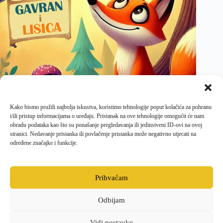
Kako bismo pružili najbolja iskustva, koristimo tehnologije poput kolačića za pohranu
i/ili pristup informacijama o uređaju. Pristanak na ove tehnologije omogućit će nam
obradu podataka kao što su ponašanje pregledavanja ili jedinstveni ID-ovi na ovoj
stranici. Nedavanje pristanka ili povlačenje pristanka može negativno utjecati na
određene značajke i funkcije.
PRETHODNI
SLJEDEĆI
Prihvaćam
Odbijam
Facebook
Opći uvjeti poslovanja i dostave
Politika kolačića
Pravila privatnosti
Vidi postavke