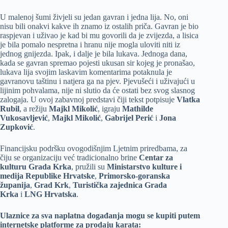
U malenoj šumi živjeli su jedan gavran i jedna lija. No, oni
nisu bili onakvi kakve ih znamo iz ostalih priča. Gavran je bio
raspjevan i uživao je kad bi mu govorili da je zvijezda, a lisica
je bila pomalo nespretna i hranu nije mogla uloviti niti iz
jednog gnijezda. Ipak, i dalje je bila lukava. Jednoga dana,
kada se gavran spremao pojesti ukusan sir kojeg je pronašao,
lukava lija svojim laskavim komentarima potaknula je
gavranovu taštinu i natjera ga na pjev. Pjevušeći i uživajući u
lijinim pohvalama, nije ni slutio da će ostati bez svog slasnog
zalogaja. U ovoj zabavnoj predstavi čiji tekst potpisuje
Vlatka
Rubil
, a režiju
Majkl Mikolić
, igraju
Mathilde
Vukosavljević
,
Majkl Mikolić
,
Gabrijel Perić
i
Jona
Zupković
.
Financijsku podršku ovogodišnjim Ljetnim priredbama, za
čiju se organizaciju već tradicionalno brine
Centar za
kulturu Grada Krka
, pružili su
Ministarstvo kulture i
medija Republike Hrvatske
,
Primorsko-goranska
županija
,
Grad Krk
,
Turistička zajednica Grada
Krka
i
LNG Hrvatska
.
Ulaznice za sva naplatna događanja mogu se kupiti putem
internetske platforme za prodaju karata: