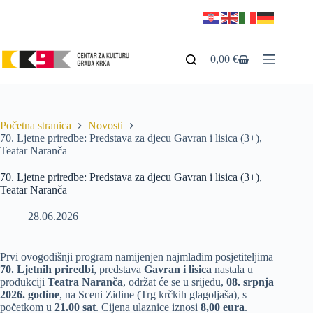
0,00
€
Početna stranica
Novosti
70. Ljetne priredbe: Predstava za djecu Gavran i lisica (3+),
Teatar Naranča
70. Ljetne priredbe: Predstava za djecu Gavran i lisica (3+),
Teatar Naranča
28.06.2026
Prvi ovogodišnji program namijenjen najmlađim posjetiteljima
70. Ljetnih priredbi
, predstava
Gavran i lisica
nastala u
produkciji
Teatra Naranča
, održat će se u srijedu,
08. srpnja
2026. godine
, na Sceni Zidine (Trg krčkih glagoljaša), s
početkom u
21.00 sat
. Cijena ulaznice iznosi
8,00 eura
.