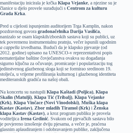
manifestaciju inicirala je krčka
Klapa Vejanke
, a njezine su je
članice u djelo provele surađujući s
Centrom za kulturu
Grada Krka
.
Pred u cijelosti ispunjenim auditorijem Trga Kamplin, nakon
pozdravnog govora
gradonačelnika Darija Vasilića
,
nanizalo se osam klapskih/zborskih sastava koji su publici, uz
tek povremenu instrumentalnu pratnju, večer ispunili ugodnim
a cappella
izvedbama. Budući da je klapsko pjevanje (od
2012. godine) upisano na UNESCO-v reprezentativni popis
nematerijalne baštine čovječanstva ovakva su događanja
sigurno ključna za očuvanje, promicanje i popularizaciju tog
jedinstvenog glazbenog sloga koji se formirao sredinom 19.
stoljeća, u vrijeme profiliranja kulturnog i glazbenog identiteta
mediteranskih gradića na našoj obali.
Na koncertu su nastupili
Klapa Kaštadi (Poljica)
,
Klapa
Skalin (Matulji)
,
Klapa Tić (Tribalj)
,
Klapa Vejanke
(Krk)
,
Klapa Vinčace (Novi Vinodolski)
,
Muška klapa
Kastav (Kastav)
,
Zbor mladih Tiramol (Krk)
i
Ženska
klapa Kastav (Kastav)
, a kroz program publiku je provela
voditeljica
Irena Grdinić
. Svakom od pjevačkih sastava bilo
je povjereno iznošenje dviju pjesama, a večer je, praćena
glasnim aplaudiranjem i odobravanjem publike, zaključena