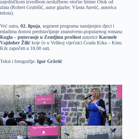
zajedničkom izvedbom neslužbene otočne himne Otok od
zlata (Robert Grubišić, autor glazbe; Vlasta Juretić, autorica
teksta).
Već sutra,
02. lipnja
, segment programa namijenjen djeci i
mladima donosi predstavljanje znanstveno-popularnog romana
Kugla – putovanje u Zemljinu prošlost
autorice
Karmele
Vajdoher Žilić
koje će u Velikoj vijećnici Grada Krka – Kinu
Krk započeti u 18.00 sati.
Tekst i fotografije:
Igor Gržetić