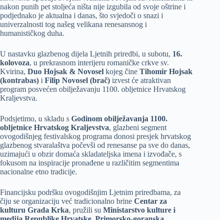
nakon punih pet stoljeća ništa nije izgubila od svoje oštrine i
podjednako je aktualna i danas, što svjedoči o snazi i
univerzalnosti tog našeg velikana renesansnog i
humanističkog duha.
U nastavku glazbenog dijela Ljetnih priredbi, u subotu,
16.
kolovoza
, u prekrasnom interijeru romaničke crkve sv.
Kvirina,
Duo Hojsak & Novosel
kojeg čine
Tihomir Hojsak
(kontrabas)
i
Filip Novosel (brač)
izvest će atraktivan
program posvećen obilježavanju 1100. obljetnice Hrvatskog
Kraljevstva.
Podsjetimo, u skladu s
Godinom obilježavanja 1100.
obljetnice Hrvatskog Kraljevstva
, glazbeni segment
ovogodišnjeg festivalskog programa donosi presjek hrvatskog
glazbenog stvaralaštva počevši od renesanse pa sve do danas,
uzimajući u obzir domaća skladateljska imena i izvođače, s
fokusom na inspiracije pronađene u različitim segmentima
nacionalne etno tradicije.
Financijsku podršku ovogodišnjim Ljetnim priredbama, za
čiju se organizaciju već tradicionalno brine
Centar za
kulturu Grada Krka
, pružili su
Ministarstvo kulture i
medija Republike Hrvatske
,
Primorsko-goranska