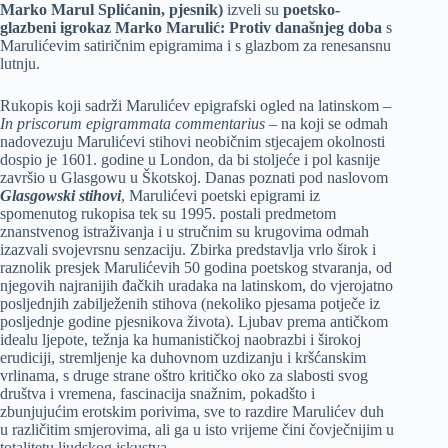
Marko Marul Splićanin, pjesnik)
izveli su
poetsko-
glazbeni igrokaz Marko Marulić: Protiv današnjeg doba
s
Marulićevim satiričnim epigramima i s glazbom za renesansnu
lutnju.
Rukopis koji sadrži Marulićev epigrafski ogled na latinskom –
In priscorum epigrammata commentarius
– na koji se odmah
nadovezuju Marulićevi stihovi neobičnim stjecajem okolnosti
dospio je 1601. godine u London, da bi stoljeće i pol kasnije
završio u Glasgowu u Škotskoj. Danas poznati pod naslovom
Glasgowski stihovi
, Marulićevi poetski epigrami iz
spomenutog rukopisa tek su 1995. postali predmetom
znanstvenog istraživanja i u stručnim su krugovima odmah
izazvali svojevrsnu senzaciju. Zbirka predstavlja vrlo širok i
raznolik presjek Marulićevih 50 godina poetskog stvaranja, od
njegovih najranijih đačkih uradaka na latinskom, do vjerojatno
posljednjih zabilježenih stihova (nekoliko pjesama potječe iz
posljednje godine pjesnikova života). Ljubav prema antičkom
idealu ljepote, težnja ka humanističkoj naobrazbi i širokoj
erudiciji, stremljenje ka duhovnom uzdizanju i kršćanskim
vrlinama, s druge strane oštro kritičko oko za slabosti svog
društva i vremena, fascinacija snažnim, pokadšto i
zbunjujućim erotskim porivima, sve to razdire Marulićev duh
u različitim smjerovima, ali ga u isto vrijeme čini čovječnijim u
totalitetu ljudskog iskustva.