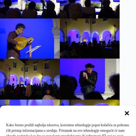
Kako bismo pružili najbolja iskustva, koristimo tehnologije poput kolačića za pohranu
i/ili pristup informacijama o uređaju. Pristanak na ove tehnologije omogućit će nam