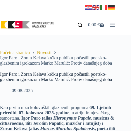
0,00
€
Početna stranica
Novosti
Igor Paro i Zoran Kelava krčku publiku počastili poetsko-
glazbenim igrokazom Marko Marulić: Protiv današnjeg doba
Igor Paro i Zoran Kelava krčku publiku počastili poetsko-
glazbenim igrokazom Marko Marulić: Protiv današnjeg doba
09.08.2025
Kao prvi u nizu kolovoških glazbenih programa
69. Ljetnih
priredbi
,
07. kolovoza 2025. godine
, u atriju franjevačkog
samostana,
Igor Paro (alias
Hieronymus Papale
, musicus &
citharoedus, iliti Jerolim Papalić, muzičar i lutnjist)
i
Zoran Kelava (alias
Marcus Marulus Spalatensis
, poeta iliti