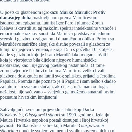
U poetsko-glazbenom igrokazu
Marko Marulić: Protiv
današnjeg doba
, naslovljenom prema Marulićevom
istoimenom epigramu, lutnjist Igor Paro i glumac Zoran
Kelava iskoristili su taj raskošni spektar intelektualne vrsnoće i
emocionalne raznovrsnosti da Marulića predstave u jednom
scenski i glazbeno zaigranom i dinamičnom obliku. Pritom su
Marulićeve satirične elegijske distihe povezali s glazbom za
lutnju iz njegova vremena, s kraja 15. i s početka 16. stoljeća,
dakle s glazbom koju je i sam Marulić lako mogao slušati i
koja je vjerojatno bila dijelom njegove humanističke
naobrazbe, kao i njegovog poetskog nadahnuća. O tome
zorno svjedoče i stihovi u kojima Marulić naveliko hvali
glazbena dostignuća na lutnji svog splitskog prijatelja Jerolima
Papalića. Premda nije poznato je li Papalić i sam nešto skladao
za lutnju – u svakom slučaju, ako i jest, ništa nam od toga,
nažalost, nije sačuvano – svejedno ga možemo smatrati prvim
poznatim hrvatskim lutnjistom!
Zahvaljujući izvrsnom prijevodu s latinskog Darka
Novakovića,
Glasgowski stihovi
su 1999. godine u izdanju
Matice Hrvatske napokon postali dostupni i široj hrvatskoj
javnosti. Britka oštrica satire koju Marulić
Glasgowskim
stihovima
upućuje svojem vremenu i svojim suvremenicima ni