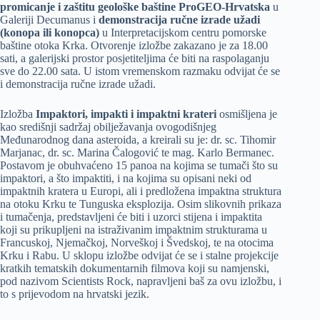
promicanje i zaštitu geološke baštine ProGEO-Hrvatska
u
Galeriji Decumanus i
demonstracija ručne izrade užadi
(konopa ili konopca)
u Interpretacijskom centru pomorske
baštine otoka Krka. Otvorenje izložbe zakazano je za 18.00
sati, a galerijski prostor posjetiteljima će biti na raspolaganju
sve do 22.00 sata. U istom vremenskom razmaku odvijat će se
i demonstracija ručne izrade užadi.
Izložba
Impaktori, impakti i impaktni krateri
osmišljena je
kao središnji sadržaj obilježavanja ovogodišnjeg
Međunarodnog dana asteroida, a kreirali su je: dr. sc. Tihomir
Marjanac, dr. sc. Marina Čalogović te mag. Karlo Bermanec.
Postavom je obuhvaćeno 15 panoa na kojima se tumači što su
impaktori, a što impaktiti, i na kojima su opisani neki od
impaktnih kratera u Europi, ali i predložena impaktna struktura
na otoku Krku te Tunguska eksplozija. Osim slikovnih prikaza
i tumačenja, predstavljeni će biti i uzorci stijena i impaktita
koji su prikupljeni na istraživanim impaktnim strukturama u
Francuskoj, Njemačkoj, Norveškoj i Švedskoj, te na otocima
Krku i Rabu. U sklopu izložbe odvijat će se i stalne projekcije
kratkih tematskih dokumentarnih filmova koji su namjenski,
pod nazivom Scientists Rock, napravljeni baš za ovu izložbu, i
to s prijevodom na hrvatski jezik.