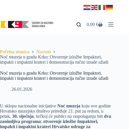
0,00
€
Početna stranica
Novosti
Noć muzeja u gradu Krku: Otvorenje izložbe Impaktori,
impakti i impaktni krateri i demonstracija ručne izrade užadi
Noć muzeja u gradu Krku: Otvorenje izložbe Impaktori,
impakti i impaktni krateri i demonstracija ručne izrade užadi
26.01.2026
U sklopu nacionalne inicijative
Noć muzeja
koju ove godine
Hrvatsko muzejsko društvo priređuje 21. put za redom, u
petak,
30. siječnja
, krčkoj će publici na raspolaganju biti
dva
zanimljiva programa
:
otvorenje izložbe Impaktori,
impakti i impaktni krateri Hrvatske udruge za