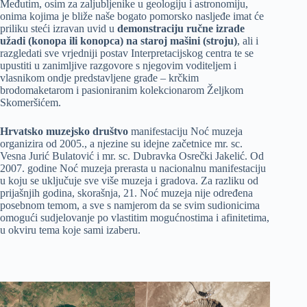
Međutim, osim za zaljubljenike u geologiju i astronomiju,
onima kojima je bliže naše bogato pomorsko nasljeđe imat će
priliku steći izravan uvid u
demonstraciju ručne izrade
užadi (konopa ili konopca) na staroj mašini (stroju)
, ali i
razgledati sve vrjedniji postav Interpretacijskog centra te se
upustiti u zanimljive razgovore s njegovim voditeljem i
vlasnikom ondje predstavljene građe – krčkim
brodomaketarom i pasioniranim kolekcionarom Željkom
Skomeršićem.
Hrvatsko muzejsko društvo
manifestaciju Noć muzeja
organizira od 2005., a njezine su idejne začetnice mr. sc.
Vesna Jurić Bulatović i mr. sc. Dubravka Osrečki Jakelić. Od
2007. godine Noć muzeja prerasta u nacionalnu manifestaciju
u koju se uključuje sve više muzeja i gradova. Za razliku od
prijašnjih godina, skorašnja, 21. Noć muzeja nije određena
posebnom temom, a sve s namjerom da se svim sudionicima
omogući sudjelovanje po vlastitim mogućnostima i afinitetima,
u okviru tema koje sami izaberu.