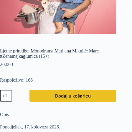
Ljetne priredbe: Monodrama Marijana Mikulić: Mare
#Zenamajkaglumica (15+)
20,00
€
Raspoloživo: 166
Ljetne
Dodaj u košaricu
priredbe:
Monodrama
Marijana
Mikulić:
Opis
Mare
#Zenamajkaglumica
Ponedjeljak, 17. kolovoza 2026.
(15+)