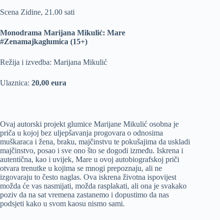
količina
Scena Zidine, 21.00 sati
Monodrama Marijana Mikulić: Mare
#Zenamajkaglumica (15+)
Režija i izvedba: Marijana Mikulić
Ulaznica:
20,00 eura
Ovaj autorski projekt glumice Marijane Mikulić osobna je
priča u kojoj bez uljepšavanja progovara o odnosima
muškaraca i žena, braku, majčinstvu te pokušajima da uskladi
majčinstvo, posao i sve ono što se dogodi između. Iskrena i
autentična, kao i uvijek, Mare u ovoj autobiografskoj priči
otvara trenutke u kojima se mnogi prepoznaju, ali ne
izgovaraju to često naglas. Ova iskrena životna ispovijest
možda će vas nasmijati, možda rasplakati, ali ona je svakako
poziv da na sat vremena zastanemo i dopustimo da nas
podsjeti kako u svom kaosu nismo sami.