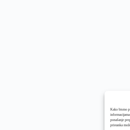
Kako bismo pru
informacijama
ponašanje preg
pristanka može