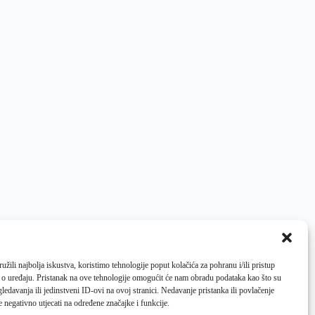
žili najbolja iskustva, koristimo tehnologije poput kolačića za pohranu i/ili pristup
 o uređaju. Pristanak na ove tehnologije omogućit će nam obradu podataka kao što su
ledavanja ili jedinstveni ID-ovi na ovoj stranici. Nedavanje pristanka ili povlačenje
 negativno utjecati na određene značajke i funkcije.