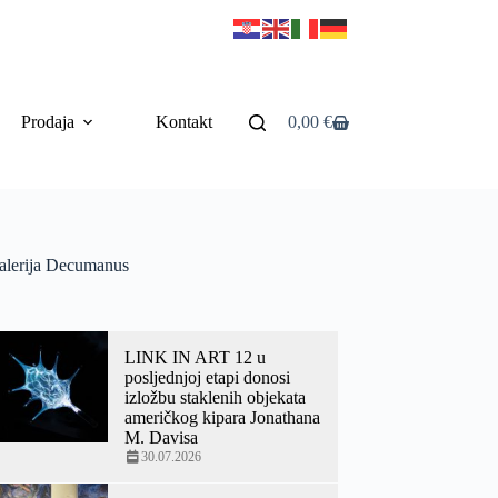
Prodaja
Kontakt
0,00
€
alerija Decumanus
LINK IN ART 12 u
posljednjoj etapi donosi
izložbu staklenih objekata
američkog kipara Jonathana
M. Davisa
30.07.2026