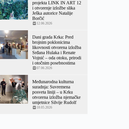
projekta LINK IN ART 12
i otvorenje izložbe slika
Ješka autorice Natalije
Borčić
12.06.2026
Dani grada Krka: Pred
brojnim poklonicima
likovnosti otvorena izložba
Srđana Hulaka i Renate
Vojnić – oda otoku, prirodi
i otočnim posebnostima
07.06.2026
Međunarodna kulturna
suradnja: Suvremena
posveta liniji – u Krku
otvorena izložba njemačke
umjetnice Silvije Rudolf
18.05.2026