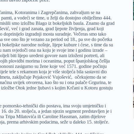
rčanima, Kotoranima i Zagrepčanima, zahvaljum se na
 pamti, a vodeći se time, u želji da dostojno obilježimo 444.
mislili smo izložbu Blago iz bokeljskih baula. Znamo da grad
vić, već i grad zanata, grad ljepote življenja, grad koji
ako doprinijelo izgradnji mosta suradnje. Večeras smo tako
ana sve ono što je vezano za period od 18., pa sve do početka
 bokeljske narodne nošnje, lijepe kubure i ćese, s time da su
u nam svjedoči ona na koju je svoje ime i godinu izrade –
eli biti lijepo uređeni govore nam izloženi portreti, ali
vojih plovidbi morima i oceanima, poput španjolskog češlja
o ponosni zasigurno su žene koje već 1571. godine počinju
jele tele s rekamom koja je više stoljeća bila sastavni dio
dmeta, zaključuje Pejaković Vujošević, očekujemo da se
aćina uvijek otvorena, kao što su i ona palače Grgurina, te
 izložbe Otok jedne ljubavi s kojim Krčani u Kotoru gostuju
 pomorsko-tehnički dio postava, ima svoju umjetničku i
16. do 20. stoljeća, a jedan njezin segment predstavljen je i
na Tripa Milatovića ili Caroline Hassman, zatim dijelove
 koja, prema arhivskim podacima, seže u daleko 15. stoljeće.