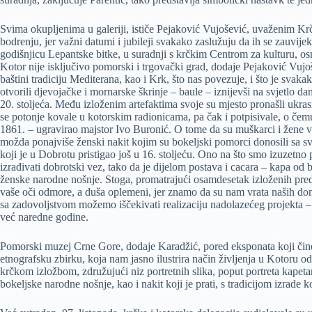
Svima okupljenima u galeriji, ističe Pejaković Vujošević, uvaženim K
bodrenju, jer važni datumi i jubileji svakako zaslužuju da ih se zauvijek
godišnjicu Lepantske bitke, u suradnji s krčkim Centrom za kulturu, os
Kotor nije isključivo pomorski i trgovački grad, dodaje Pejaković Vujoše
baštini tradiciju Mediterana, kao i Krk, što nas povezuje, i što je svak
otvorili djevojačke i mornarske škrinje – baule – iznijevši na svjetlo d
20. stoljeća. Među izloženim artefaktima svoje su mjesto pronašli ukrasi
se potonje kovale u kotorskim radionicama, pa čak i potpisivale, o čem
1861. – ugravirao majstor Ivo Buronić. O tome da su muškarci i žene volj
možda ponajviše ženski nakit kojim su bokeljski pomorci donosili sa s
koji je u Dobrotu pristigao još u 16. stoljeću. Ono na što smo izuzetn
izrađivati dobrotski vez, tako da je dijelom postava i cacara – kapa od bi
ženske narodne nošnje. Stoga, promatrajući osamdesetak izloženih pre
vaše oči odmore, a duša oplemeni, jer znamo da su nam vrata naših dom
sa zadovoljstvom možemo iščekivati realizaciju nadolazećeg projekta –
već naredne godine.
Pomorski muzej Crne Gore, dodaje Karadžić, pored eksponata koji čine
etnografsku zbirku, koja nam jasno ilustrira način življenja u Kotoru od 
krčkom izložbom, združujući niz portretnih slika, poput portreta kapeta
bokeljske narodne nošnje, kao i nakit koji je prati, s tradicijom izrade