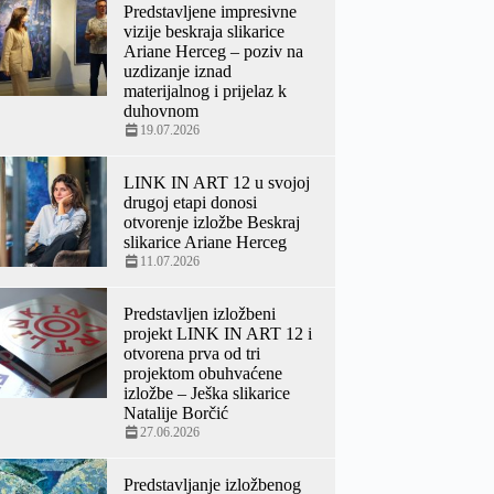
Predstavljene impresivne
vizije beskraja slikarice
Ariane Herceg – poziv na
uzdizanje iznad
materijalnog i prijelaz k
duhovnom
19.07.2026
LINK IN ART 12 u svojoj
drugoj etapi donosi
otvorenje izložbe Beskraj
slikarice Ariane Herceg
11.07.2026
Predstavljen izložbeni
projekt LINK IN ART 12 i
otvorena prva od tri
projektom obuhvaćene
izložbe – Ješka slikarice
Natalije Borčić
27.06.2026
Predstavljanje izložbenog