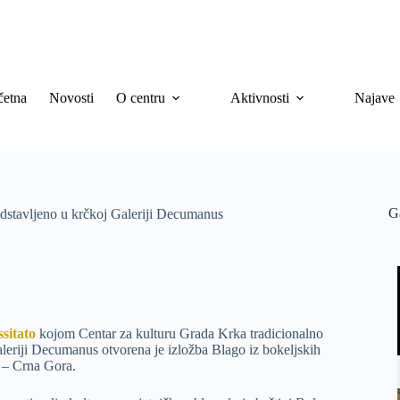
četna
Novosti
O centru
Aktivnosti
Najave
G
edstavljeno u krčkoj Galeriji Decumanus
ssitato
kojom Centar za kulturu Grada Krka tradicionalno
aleriji Decumanus otvorena je izložba Blago iz bokeljskih
a – Crna Gora.