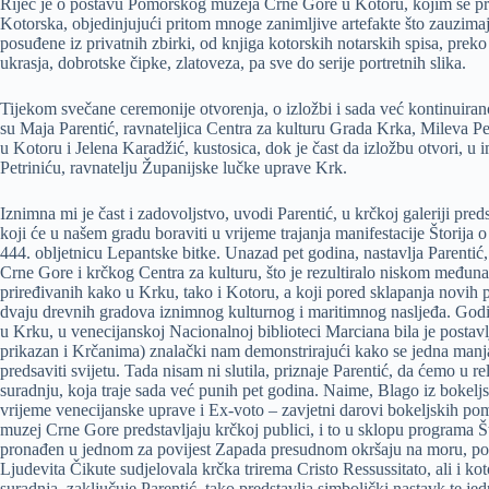
Riječ je o postavu Pomorskog muzeja Crne Gore u Kotoru, kojim se pre
Kotorska, objedinjujući pritom mnoge zanimljive artefakte što zauzima
posuđene iz privatnih zbirki, od knjiga kotorskih notarskih spisa, pre
ukrasja, dobrotske čipke, zlatoveza, pa sve do serije portretnih slika.
Tijekom svečane ceremonije otvorenja, o izložbi i sada već kontinuiranoj
su Maja Parentić, ravnateljica Centra za kulturu Grada Krka, Mileva 
u Kotoru i Jelena Karadžić, kustosica, dok je čast da izložbu otvori, 
Petriniću, ravnatelju Županijske lučke uprave Krk.
Iznimna mi je čast i zadovoljstvo, uvodi
Parentić, u krčkoj galeriji pre
koji će u našem gradu boraviti u vrijeme trajanja manifestacije Štorija 
444. obljetnicu Lepantske bitke. Unazad pet godina, nastavlja Parent
Crne Gore i krčkog Centra za kulturu, što je rezultiralo niskom međun
priređivanih kako u Krku, tako i Kotoru, a koji pored sklapanja novih
dvaju drevnih gradova iznimnog kulturnog i maritimnog nasljeđa. Godi
u Krku, u venecijanskoj Nacionalnoj biblioteci Marciana bila je postavlj
prikazan i Krčanima) znalački nam demonstrirajući kako se jedna manja
predsaviti svijetu. Tada nisam ni slutila, priznaje Parentić, da ćemo u 
suradnju, koja traje sada već punih pet godina. Naime, Blago iz bokel
vrijeme venecijanske uprave i Ex-voto – zavjetni darovi bokeljskih pom
muzej Crne Gore predstavljaju krčkoj publici, i to u sklopu programa Št
pronađen u jednom za povijest Zapada presudnom okršaju na moru, poz
Ljudevita Čikute sudjelovala krčka trirema Cristo Ressussitato, ali i k
suradnja, zaključuje Parentić, tako predstavlja simbolički nastavk te j