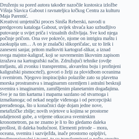
Druženju su pored autora također nazočile kustosica izložbe
Višnja Slavica Gabout i ravnateljica krčkog Centra za kulturu
Maja Parentić.
Kreativni umjetnički proces Siniša Reberski, navodi u
predgovoru kataloga Gabout, uvijek shvaća kao uzbudljivo
putovanje u svijet priča i vizualnih doživljaja. Sve kod njega
počinje pričom. Ona sve pokreće, njome on intrigira maštu i
zaokuplja um… A on je znalački slikopričalac, uz to lirik i
zaneseni sanjar, pritom maštoviti kartograf-slikar, a iznad
svega majstor-kaligraf, koji se suvremenim likovnim zapisom
izražava na kartografski način. Združujući tehnike (ovdje
mrljastu, ali zvonku i transprentnu, akvarelnu boju i profinjeni
kaligrafski pismocrtež), govori o želji za plovidbom oceanima
i svemirom. Njegovo inspiracijsko polazište zato su plavetna
morska prostranstva s imaginarnm ozemljem i astralni beskraji
svemira s imaginarnim, zamišljenim planetarnim događajima.
Sve je na tim kartama i mapama sazdano od stvarnoga i
izmaštanoga; od nekad negdje viđenoga i od percepcijski
prerađenoga, što u konačnici daje dojam jedne nove,
metafizičke zbilje; novih svjetove u kojima se prostorne
udaljenosti gube, a vrijeme otkucava svemirskim
kronometrom, pa ne znamo je li to što gledamo daleka
prošlost, ili daleka budućnost. Elementi prirode – mora,
oceana, svemira i sazviježđa, inače prostorno opipljivi,
trodimenzionalni i tvarni, tu su transformirani u nešto snovito,