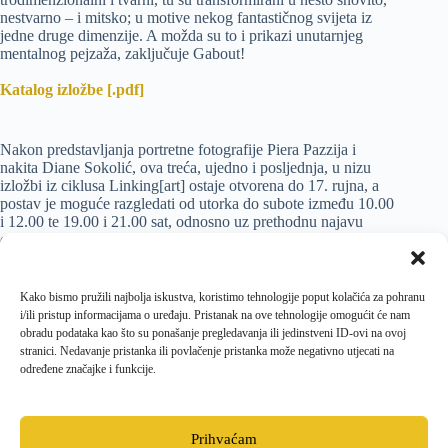
nestvarno – i mitsko; u motive nekog fantastičnog svijeta iz
jedne druge dimenzije. A možda su to i prikazi unutarnjeg
mentalnog pejzaža, zaključuje Gabout!
Katalog izložbe [.pdf]
Nakon predstavljanja portretne fotografije Piera Pazzija i
nakita Diane Sokolić, ova treća, ujedno i posljednja, u nizu
izložbi iz ciklusa Linking[art] ostaje otvorena do 17. rujna, a
postav je moguće razgledati od utorka do subote između 10.00
i 12.00 te 19.00 i 21.00 sat, odnosno uz prethodnu najavu
organizatoru, Centru za kulturu Grada Krka telefonom na 051
220 041 ili mailom na
kultura@gradkrk.net
. Nova serija
izložbi čijim autorima polazi za rukom promijeniti/redefinirati
poimanje primijenjenih umjetnosti, u sklopu Linking[art]
Kako bismo pružili najbolja iskustva, koristimo tehnologije poput kolačića za pohranu
inicijativa, biti postavljena i naredne godine.
i/ili pristup informacijama o uređaju. Pristanak na ove tehnologije omogućit će nam
obradu podataka kao što su ponašanje pregledavanja ili jedinstveni ID-ovi na ovoj
stranici. Nedavanje pristanka ili povlačenje pristanka može negativno utjecati na
određene značajke i funkcije.
PRETHODNI
SLJEDEĆI
Prihvaćam