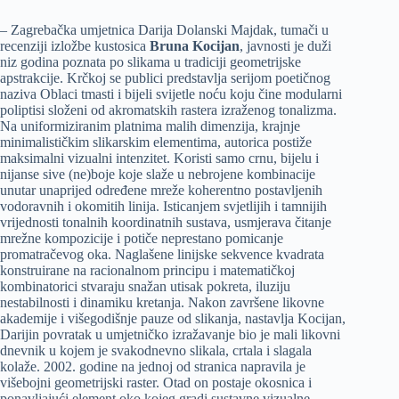
– Zagrebačka umjetnica Darija Dolanski Majdak, tumači u
recenziji izložbe kustosica
Bruna Kocijan
, javnosti je duži
niz godina poznata po slikama u tradiciji geometrijske
apstrakcije. Krčkoj se publici predstavlja serijom poetičnog
naziva Oblaci tmasti i bijeli svijetle noću koju čine modularni
poliptisi složeni od akromatskih rastera izraženog tonalizma.
Na uniformiziranim platnima malih dimenzija, krajnje
minimalističkim slikarskim elementima, autorica postiže
maksimalni vizualni intenzitet. Koristi samo crnu, bijelu i
nijanse sive (ne)boje koje slaže u nebrojene kombinacije
unutar unaprijed određene mreže koherentno postavljenih
vodoravnih i okomitih linija. Isticanjem svjetlijih i tamnijih
vrijednosti tonalnih koordinatnih sustava, usmjerava čitanje
mrežne kompozicije i potiče neprestano pomicanje
promatračevog oka. Naglašene linijske sekvence kvadrata
konstruirane na racionalnom principu i matematičkoj
kombinatorici stvaraju snažan utisak pokreta, iluziju
nestabilnosti i dinamiku kretanja. Nakon završene likovne
akademije i višegodišnje pauze od slikanja, nastavlja Kocijan,
Darijin povratak u umjetničko izražavanje bio je mali likovni
dnevnik u kojem je svakodnevno slikala, crtala i slagala
kolaže. 2002. godine na jednoj od stranica napravila je
višebojni geometrijski raster. Otad on postaje okosnica i
ponavljajući element oko kojeg gradi sustavne vizualne