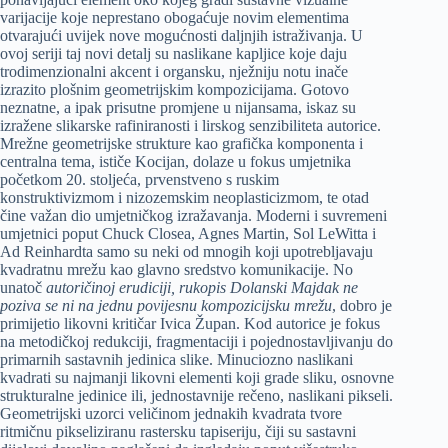
varijacije koje neprestano obogaćuje novim elementima
otvarajući uvijek nove mogućnosti daljnjih istraživanja. U
ovoj seriji taj novi detalj su naslikane kapljice koje daju
trodimenzionalni akcent i organsku, nježniju notu inače
izrazito plošnim geometrijskim kompozicijama. Gotovo
neznatne, a ipak prisutne promjene u nijansama, iskaz su
izražene slikarske rafiniranosti i lirskog senzibiliteta autorice.
Mrežne geometrijske strukture kao grafička komponenta i
centralna tema, ističe Kocijan, dolaze u fokus umjetnika
početkom 20. stoljeća, prvenstveno s ruskim
konstruktivizmom i nizozemskim neoplasticizmom, te otad
čine važan dio umjetničkog izražavanja. Moderni i suvremeni
umjetnici poput Chuck Closea, Agnes Martin, Sol LeWitta i
Ad Reinhardta samo su neki od mnogih koji upotrebljavaju
kvadratnu mrežu kao glavno sredstvo komunikacije. No
unatoč
autoričinoj erudiciji, rukopis Dolanski Majdak ne
poziva se ni na jednu povijesnu kompozicijsku mrežu
, dobro je
primijetio likovni kritičar Ivica Župan. Kod autorice je fokus
na metodičkoj redukciji, fragmentaciji i pojednostavljivanju do
primarnih sastavnih jedinica slike. Minuciozno naslikani
kvadrati su najmanji likovni elementi koji grade sliku, osnovne
strukturalne jedinice ili, jednostavnije rečeno, naslikani pikseli.
Geometrijski uzorci veličinom jednakih kvadrata tvore
ritmičnu pikseliziranu rastersku tapiseriju, čiji su sastavni