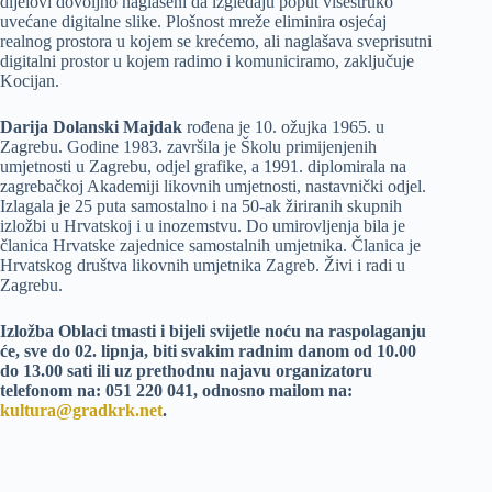
dijelovi dovoljno naglašeni da izgledaju poput višestruko
uvećane digitalne slike. Plošnost mreže eliminira osjećaj
realnog prostora u kojem se krećemo, ali naglašava sveprisutni
digitalni prostor u kojem radimo i komuniciramo, zaključuje
Kocijan.
Darija Dolanski Majdak
rođena je 10. ožujka 1965. u
Zagrebu. Godine 1983. završila je Školu primijenjenih
umjetnosti u Zagrebu, odjel grafike, a 1991. diplomirala na
zagrebačkoj Akademiji likovnih umjetnosti, nastavnički odjel.
Izlagala je 25 puta samostalno i na 50-ak žiriranih skupnih
izložbi u Hrvatskoj i u inozemstvu. Do umirovljenja bila je
članica Hrvatske zajednice samostalnih umjetnika. Članica je
Hrvatskog društva likovnih umjetnika Zagreb. Živi i radi u
Zagrebu.
Izložba Oblaci tmasti i bijeli svijetle noću na raspolaganju
će, sve do 02. lipnja, biti svakim radnim danom od 10.00
do 13.00 sati ili uz prethodnu najavu organizatoru
telefonom na: 051 220 041, odnosno mailom na:
kultura@gradkrk.net
.