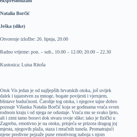
ekspresionizam
Natalia Borčić
Ješka (slike)
Otvorenje izložbe: 26. lipnja, 20.00
Radno vrijeme: pon. – sub., 10.00 – 12.00; 20.00 – 22.30
Kustosica: Luisa Ritoša
Otok Vis jedan je od najljepših hrvatskih otoka, još uvijek
dalek i tajanstven za mnoge, bogate povijesti i vjerujem,
blistave budućnosti. Čarolije tog otoka, i njegove tajne dobro
poznaje Višanka Natalia Borčić koja se godinama vraća svom
rodnom kraju i od njega ne odustaje. Vraća mu se svako ljeto,
ali i zimi tamo boravi dok stvara svoje slike; iako je fizički u
Zagrebu, emotivno je na otoku, prisjeća se prizora dragog joj
mjesta, njegovih plaža, staza i mračnih tunela. Promatrajući
njene predivne pejzaže pune emotivnog naboja s njom