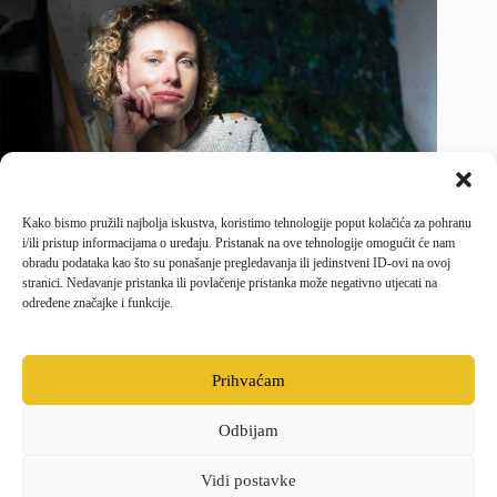
Kako bismo pružili najbolja iskustva, koristimo tehnologije poput kolačića za pohranu
i/ili pristup informacijama o uređaju. Pristanak na ove tehnologije omogućit će nam
obradu podataka kao što su ponašanje pregledavanja ili jedinstveni ID-ovi na ovoj
stranici. Nedavanje pristanka ili povlačenje pristanka može negativno utjecati na
određene značajke i funkcije.
PRETHODNI
SLJEDEĆI
Prihvaćam
Odbijam
Facebook
Opći uvjeti poslovanja i dostave
Politika kolačića
Pravila privatnosti
Vidi postavke