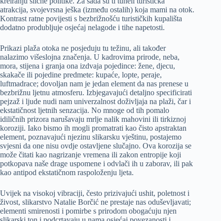
kreiranju slične politike. Za sada su ti tuneli turistička
atrakcija, svojevrsna ješka (između ostalih) koja mami na otok.
Kontrast ratne povijesti s bezbrižnošću turističkih kupališta
dodatno produbljuje osjećaj nelagode i tihe napetosti.
Prikazi plaža otoka ne posjeduju tu težinu, ali također
nalazimo višeslojna značenja. U kadrovima prirode, neba,
mora, stijena i granja ona izdvaja pojedince: žene, djecu,
skakače ili pojedine predmete: kupaće, lopte, peraje,
luftmadrace; dovoljan nam je jedan element da nas prenese u
bezbrižnu ljetnu atmosferu. Izbjegavajući detaljno specificirati
pejzaž i ljude nudi nam univerzalnost doživljaja na plaži, čar i
ekstatičnost ljetnih senzacija. No mnoge od tih pomalo
idiličnih prizora narušavaju mrlje nalik mahovini ili tirkiznoj
koroziji. Iako bismo ih mogli promatrati kao čisto apstraktan
element, poznavajući njezinu slikarsku vještinu, postajemo
svjesni da one nisu ovdje ostavljene slučajno. Ova korozija se
može čitati kao nagrizanje vremena ili zakon entropije koji
potkopava naše drage uspomene i odvlači ih u zaborav, ili pak
kao antipod ekstatičnom raspoloženju ljeta.
Uvijek na visokoj vibraciji, često prizivajući ushit, poletnost i
živost, slikarstvo Natalie Borčić ne prestaje nas oduševljavati;
elementi smirenosti i pomirbe s prirodom obogaćuju njen
slikarski ton i podcrtavaju u nama osjećaj povezanosti i