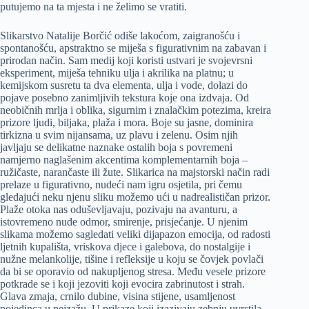
putujemo na ta mjesta i ne želimo se vratiti.
Slikarstvo Natalije Borčić odiše lakoćom, zaigranošću i
spontanošću, apstraktno se miješa s figurativnim na zabavan i
prirodan način. Sam medij koji koristi ustvari je svojevrsni
eksperiment, miješa tehniku ulja i akrilika na platnu; u
kemijskom susretu ta dva elementa, ulja i vode, dolazi do
pojave posebno zanimljivih tekstura koje ona izdvaja. Od
neobičnih mrlja i oblika, sigurnim i znalačkim potezima, kreira
prizore ljudi, biljaka, plaža i mora. Boje su jasne, dominira
tirkizna u svim nijansama, uz plavu i zelenu. Osim njih
javljaju se delikatne naznake ostalih boja s povremeni
namjerno naglašenim akcentima komplementarnih boja –
ružičaste, narančaste ili žute. Slikarica na majstorski način radi
prelaze u figurativno, nudeći nam igru osjetila, pri čemu
gledajući neku njenu sliku možemo ući u nadrealističan prizor.
Plaže otoka nas oduševljavaju, pozivaju na avanturu, a
istovremeno nude odmor, smirenje, prisjećanje. U njenim
slikama možemo sagledati veliki dijapazon emocija, od radosti
ljetnih kupališta, vriskova djece i galebova, do nostalgije i
nužne melankolije, tišine i refleksije u koju se čovjek povlači
da bi se oporavio od nakupljenog stresa. Među vesele prizore
potkrade se i koji jezoviti koji evocira zabrinutost i strah.
Glava zmaja, crnilo dubine, visina stijene, usamljenost
pojedinca u pejzažu. U prikaze koji izazivaju zebnju uvrstila