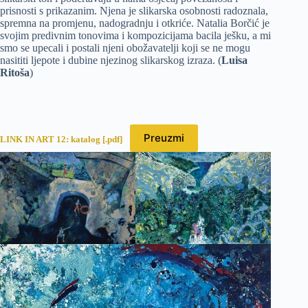
prisnosti s prikazanim. Njena je slikarska osobnosti radoznala,
spremna na promjenu, nadogradnju i otkriće. Natalia Borčić je
svojim predivnim tonovima i kompozicijama bacila ješku, a mi
smo se upecali i postali njeni obožavatelji koji se ne mogu
nasititi ljepote i dubine njezinog slikarskog izraza. (
Luisa
Ritoša
)
Preuzmi
LINK IN ART 12: katalog [.pdf]