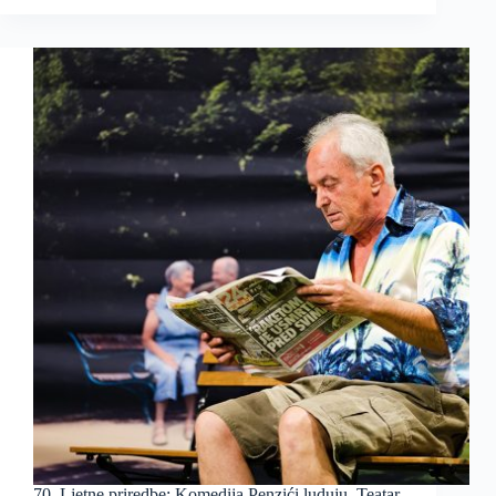
70. Ljetne priredbe: Komedija Penzići luduju, Teatar