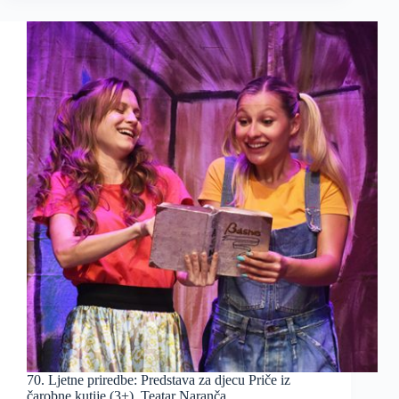
70. Ljetne priredbe: Predstava za djecu Priče iz
čarobne kutije (3+), Teatar Naranča