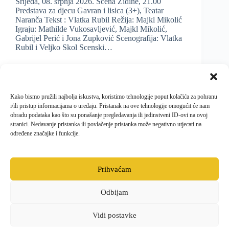
Srijeda, 08. srpnja 2026. Scena Zidine, 21.00
Predstava za djecu Gavran i lisica (3+), Teatar
Naranča Tekst : Vlatka Rubil Režija: Majkl Mikolić
Igraju: Mathilde Vukosavljević, Majkl Mikolić,
Gabrijel Perić i Jona Zupković Scenografija: Vlatka
Rubil i Veljko Skol Scenski…
Kako bismo pružili najbolja iskustva, koristimo tehnologije poput kolačića za pohranu
i/ili pristup informacijama o uređaju. Pristanak na ove tehnologije omogućit će nam
1
2
3
PRETHODNO
SLJEDEĆE
obradu podataka kao što su ponašanje pregledavanja ili jedinstveni ID-ovi na ovoj
stranici. Nedavanje pristanka ili povlačenje pristanka može negativno utjecati na
određene značajke i funkcije.
4
5
…
8
Prihvaćam
Odbijam
Facebook
Opći uvjeti poslovanja i dostave
Politika kolačića
Pravila privatnosti
Vidi postavke