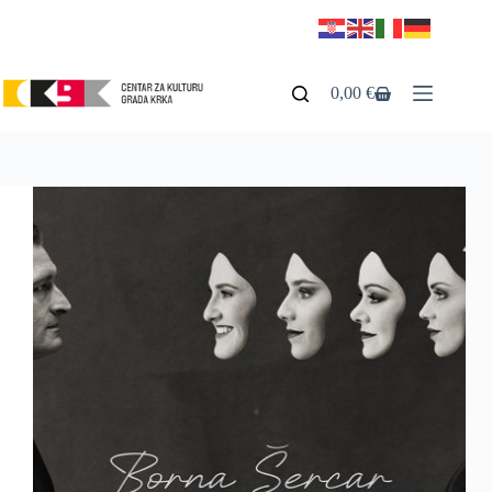
Preskoči
na
sadržaj
0,00
€
Košarica